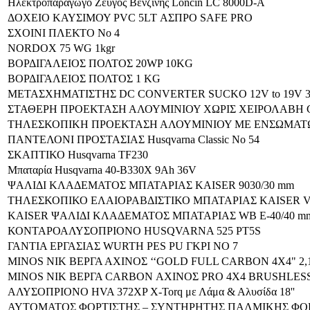
Ηλεκτροπαραγωγό Ζεύγος Βενζίνης Loncin LC 8000D-A
ΔΟΧΕΙΟ ΚΑΥΣΙΜΟΥ PVC 5LT ΑΣΠΡΟ SAFE PRO
ΣΧΟΙΝΙ ΠΛΕΚΤΟ Νο 4
NORDOX 75 WG 1kgr
ΒΟΡΔΙΓΑΛΕΙΟΣ ΠΟΛΤΟΣ 20WP 10KG
ΒΟΡΔΙΓΑΛΕΙΟΣ ΠΟΛΤΟΣ 1 KG
ΜΕΤΑΣΧΗΜΑΤΙΣΤΗΣ DC CONVERTER SUCKO 12V to 19V 
ΣΤΑΘΕΡΗ ΠΡΟΕΚΤΑΣΗ ΑΛΟΥΜΙΝΙΟΥ ΧΩΡΙΣ ΧΕΙΡΟΛΑΒΗ 
ΤΗΛΕΣΚΟΠΙΚΗ ΠΡΟΕΚΤΑΣΗ ΑΛΟΥΜΙΝΙΟΥ ΜΕ ΕΝΣΩΜΑΤΩ
ΠΑΝΤΕΛΟΝΙ ΠΡΟΣΤΑΣΙΑΣ Husqvarna Classic No 54
ΣΚΑΠΤΙΚΟ Husqvarna TF230
Μπαταρία Husqvarna 40-Β330Χ 9Αh 36V
ΨΑΛΙΔΙ ΚΛΑΔΕΜΑΤΟΣ ΜΠΑΤΑΡΙΑΣ KAISER 9030/30 mm
ΤΗΛΕΣΚΟΠΙΚΟ ΕΛΑΙΟΡΑΒΔΙΣΤΙΚΟ ΜΠΑΤΑΡΙΑΣ KAISER V
KAISER ΨΑΛΙΔΙ ΚΛΑΔΕΜΑΤΟΣ ΜΠΑΤΑΡΙΑΣ WB E-40/40 m
ΚΟΝΤΑΡΟΑΛΥΣΟΠΡΙΟΝΟ HUSQVARNA 525 PT5S
ΓΑΝΤΙΑ ΕΡΓΑΣΙΑΣ WURTH PES PU ΓΚΡΙ ΝO 7
MINOS ΝΙΚ ΒΕΡΓΑ ΑΧΙΝΟΣ ‘‘GOLD FULL CARBON 4Χ4" 2,15M 4
MINOS NIK ΒΕΡΓΑ CARBON ΑΧΙΝΟΣ PRO 4X4 BRUSHLESS/1
ΑΛΥΣΟΠΡΙΟΝΟ HVA 372ΧP X-Torq με Λάμα & Αλυσίδα 18''
ΑΥΤΟΜΑΤΟΣ ΦΟΡΤΙΣΤΗΣ – ΣΥΝΤΗΡΗΤΗΣ ΠΑΛΜΙΚΗΣ ΦΟΡΤΙ