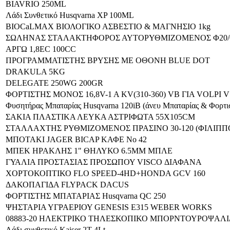
BIAVRIO 250ML
Λάδι Συνθετικό Husqvarna XP 100ML
BIOCaLMAX ΒΙΟΛΟΓΙΚΟ ΑΣΒΕΣΤΙΟ & ΜΑΓΝΗΣΙΟ 1kg
ΣΩΛΗΝΑΣ ΣΤΑΛΑΚΤΗΦΟΡΟΣ ΑΥΤΟΡΥΘΜΙΖΟΜΕΝΟΣ Φ20/0,2
ΑΡΓΩ 1,8EC 100CC
ΠΡΟΓΡΑΜΜΑΤΙΣΤΗΣ ΒΡΥΣΗΣ ΜΕ ΟΘΟΝΗ BLUE DOT
DRAKULA 5KG
DELEGATE 250WG 200GR
ΦΟΡΤΙΣΤΗΣ ΜΟΝΟΣ 16,8V-1 A KV(310-360) VB ΓΙΑ VOLPI 
Φυσητήρας Μπαταρίας Husqvarna 120iB (άνευ Μπαταρίας & Φορτι
ΣΑΚΙΑ ΠΛΑΣΤΙΚΑ ΛΕΥΚΑ ΑΣΤΡΙΦΩΤΑ 55Χ105CM
ΣΤΑΛΛΑΧΤΗΣ ΡΥΘΜΙΖΟΜΕΝΟΣ ΠΡΑΣΙΝΟ 30-120 (ΦΙΛΙΠΠ
ΜΠΟΤΑΚΙ JAGER BICAP ΚΑΦΕ Νο 42
ΜΠΕΚ ΗΡΑΚΛΗΣ 1" ΘΗΛΥΚΟ 6.5MM ΜΠΛΕ
ΓΥΑΛΙΑ ΠΡΟΣΤΑΣΙΑΣ ΠΡΟΣΩΠΟΥ VISCO ΔΙΑΦΑΝΑ
ΧΟΡΤΟΚΟΠΤΙΚΟ FLO SPEED-4HD+HONDA GCV 160
ΔΑΚΟΠΑΓΙΔΑ FLYPACK DACUS
ΦΟΡΤΙΣΤΗΣ ΜΠΑΤΑΡΙΑΣ Ηusqvarna QC 250
ΨΗΣΤΑΡΙΑ ΥΓΡΑΕΡΙΟΥ GENESIS E315 WEBER WORKS
08883-20 ΗΛΕΚΤΡΙΚΟ ΤΗΛΕΣΚΟΠΙΚΟ ΜΠΟΡΝΤΟΥΡΟΨΑΛΙ
Λάδι συνθετικό Kaiser 2T 4Lt