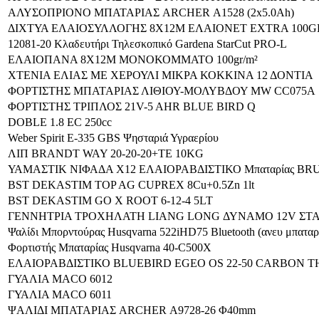
ΑΛΥΣΟΠΡΙΟΝΟ ΜΠΑΤΑΡΙΑΣ ARCHER Α1528 (2x5.0Ah)
ΔΙΧΤΥΑ ΕΛΑΙΟΣΥΛΛΟΓΗΣ 8Χ12Μ ΕΛΑΙΟΝΕΤ EXTRA 100G
12081-20 Κλαδευτήρι Τηλεσκοπικό Gardena StarCut PRO-L
ΕΛΑΙΟΠΑΝΑ 8Χ12Μ ΜΟΝΟΚΟΜΜΑΤΟ 100gr/m²
ΧΤΕΝΙΑ ΕΛΙΑΣ ΜΕ ΧΕΡΟΥΛΙ ΜΙΚΡΑ ΚΟΚΚΙΝΑ 12 ΔΟΝΤΙΑ
ΦΟΡΤΙΣΤΗΣ ΜΠΑΤΑΡΙΑΣ ΛΙΘΙΟΥ-ΜΟΛΥΒΔΟΥ MW CC075A
ΦΟΡΤΙΣΤΗΣ ΤΡΙΠΛΟΣ 21V-5 AHR BLUE BIRD Q
DOBLE 1.8 EC 250cc
Weber Spirit E-335 GBS Ψησταριά Υγραερίου
ΛΙΠ BRANDT WAY 20-20-20+TE 10KG
ΥΑΜΑΣΤΙΚ ΝΙΦΑΔΑ Χ12 ΕΛΑΙΟΡΑΒΔΙΣΤΙΚΟ Μπαταρίας BRUS
BST DEKASTIM TOP AG CUPREX 8Cu+0.5Zn 1lt
BST DEKASTIM GO X ROOT 6-12-4 5LT
ΓΕΝΝΗΤΡΙΑ ΤΡΟΧΗΛΑΤΗ LIANG LONG ΔΥΝΑΜΟ 12V ΣΤΑ
Ψαλίδι Μπορντούρας Husqvarna 522iHD75 Bluetooth (ανευ μπαταρ
Φορτιστής Μπαταρίας Husqvarna 40-C500X
ΕΛΑΙΟΡΑΒΔΙΣΤΙΚΟ BLUEBIRD EGEO OS 22-50 CARBON Τ
ΓΥΑΛΙΑ MACO 6012
ΓΥΑΛΙΑ MACO 6011
ΨΑΛΙΔΙ ΜΠΑΤΑΡΙΑΣ ARCHER Α9728-26 Φ40mm