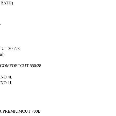
 BATH)
T
UT 300/23
τή)
COMFORTCUT 550/28
ΝΟ 4L
ΝΟ 1L
A PREMIUMCUT 700B