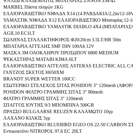
ΨΑΛΙΔΙ ΚΛΑΔΕΜΑΤΟΣ ΜΠΑΤΑΡΙΑΣ ZANON ZM-42
MARBEL Πάστα πληγών 1KG
ΕΛΑΙΟΡΑΒΔΙΣΤΙΚΟ ΝΙΦΑΔΑ Χ14 (14 ΡΑΒΔΑΚΙΑ/2,2m/12-18
ΥΑΜΑΣΤΙΚ ΝΙΦΑΔΑ Χ12 ΕΛΑΙΟΡΑΒΔΙΣΤΙΚΟ Μπαταρίας 12-18
ΕΛΑΙΟΡΑΒΔΙΣΤΙΚΟ YAMASTIK DIABLO 4X4 (ΜΠΑΤΑΡΙΑΣ/C
AGIL10 EC1LT
ΣΩΛΗΝΑΣ ΣΤΑΛΑΚΤΗΦΟΡΟΣ Φ20/20cm 3.5LT/HR 50m
ΜΠΑΤΑΡΙΑ ΑΓΓΕΛΗΣ SMF DIN 100Ah 12V
ΜΑΣΚΑ 3Μ ΟΛΟΚΛΗΡΟΥ ΠΡΟΣΩΠΟΥ 6800 MEDIUM
ΨΕΚΑΣΤΗΡΑΣ MATABI KIMA 6LT
ΕΛΑΙΟΡΑΒΔΙΣΤΙΚΟ ΑΓΓΕΛΗΣ ASTERAS ELECTRIC ALL CAR
ΓΑΝΤΖΟΣ ΣΚΕΤΟΣ H650XM
BRANDT SUPER WETTER 100CC
ΕΣΩΤΕΡΙΚΟ ΣΤΕΛΕΧΟΣ ΣΙΤΑΣ POSIDON 3" 120mesh (ΑΦΟΡ
POSIDON ΦΙΛΤΡΟ ΓΡΑΜΜΗΣ ΣΙΤΑΣ 3" 80mesh
ΦΙΛΤΡΟ ΓΡΑΜΜΗΣ ΣΙΤΑΣ 3" 120mesh
ΣΠΑΓΓΟΣ ΙΟΥΤΗΣ 9/3 ΜΠΟΜΠΙΝΑ 500GR
ΠΡΑΣΣΟ BULGAARSE REUZEN ΚΑΛΑΜΩΤΟ 10γρ
ΛΑΧΑΝΟ ΚΙΛΚΙΣ 5γρ
ΕΛΑΙΟΡΑΒΔΙΣΤΙΚΟ BLUEBIRD EGEO OS 22-50 CARBON ΣΤ
Εντομοκτόνο NITROPOL 97.6 EC 20LT