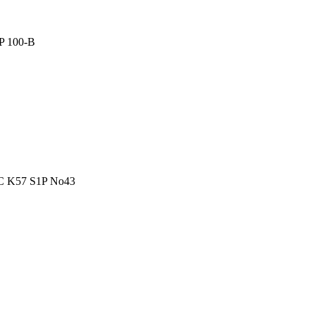
 100-B
K57 S1P Νο43