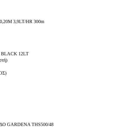
0Μ 3,9LT/HR 300m
V BLACK 12LT
στή)
ΟΣ)
ΔΟ GARDENA THS500/48