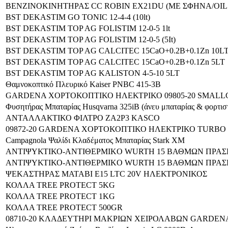
ΒΕΝΖINOKINHTHΡΑΣ CC ROBIN EX21DU (ΜΕ ΣΦΗΝΑ/OIL
BST DEKASTIM GO TONIC 12-4-4 (10lt)
BST DEKASTIM TOP AG FOLISTIM 12-0-5 1lt
BST DEKASTIM TOP AG FOLISTIM 12-0-5 (5It)
BST DEKASTIM TOP AG CALCITEC 15CaO+0.2B+0.1Zn 10L
BST DEKASTIM TOP AG CALCITEC 15CaO+0.2B+0.1Zn 5LT
BST DEKASTIM TOP AG KALISTON 4-5-10 5LT
Θαμνοκοπτικό Πλευρικό Kaiser PNBC 415-3Β
GARDENA ΧΟΡΤΟΚΟΠΤΙΚΟ ΗΛΕΚΤΡΙΚΟ 09805-20 SMALLC
Φυσητήρας Μπαταρίας Ηusqvarna 325iB (άνευ μπαταρίας & φορτισ
ΑΝΤΑΛΛΑΚΤΙΚΟ ΦΙΛΤΡΟ ZA2P3 KASCO
09872-20 GARDENA ΧΟΡΤΟΚΟΠΤΙΚΟ ΗΛΕΚΤΡΙΚΟ TURBO 
Campagnola Ψαλίδι Κλαδέματος Μπαταρίας Stark XM
ΑΝΤΙΨΥΚΤΙΚΟ-ΑΝΤΙΘΕΡΜIKO WURTH 15 ΒΑΘΜΩΝ ΠΡΑΣΙ
ΑΝΤΙΨΥΚΤΙΚΟ-ΑΝΤΙΘΕΡΜIKO WURTH 15 ΒΑΘΜΩΝ ΠΡΑΣΙ
ΨΕΚΑΣΤΗΡΑΣ MATABI Ε15 LTC 20V ΗΛΕΚΤΡΟΝΙΚΟΣ
ΚΟΛΛΑ TREE PROTECT 5KG
ΚΟΛΛΑ TREE PROTECT 1KG
ΚΟΛΛΑ TREE PROTECT 500GR
08710-20 ΚΛΑΔΕΥΤΗΡΙ ΜΑΚΡΙΩΝ ΧΕΙΡΟΛΑΒΩΝ GARDEN