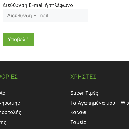
Διεύθυνση E-mail ή τηλέφωνο
Υποβολή
ΟΡΙΕΣ
ΧΡΗΣΤΕΣ
νία
Super Τιμές
ληρωμής
Τα Αγαπημένα μου – Wish
ποστολής
Καλάθι
σης
Ταμείο