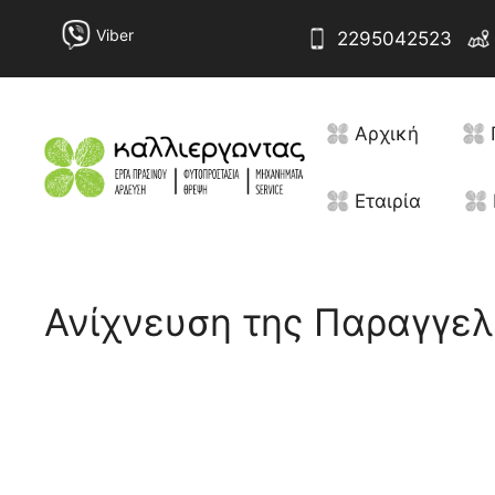
Μετάβαση
Αναζήτηση
Viber
2295042523
σε
για:
περιεχόμενο
Αρχική
Εταιρία
Ανίχνευση της Παραγγελ