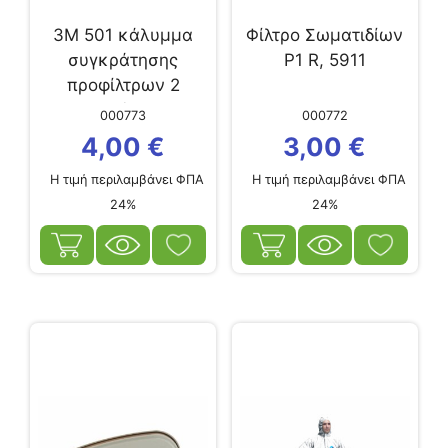
3M 501 κάλυμμα
Φίλτρο Σωματιδίων
συγκράτησης
P1 R, 5911
προφίλτρων 2
τεμάχια
000773
000772
4,00
€
3,00
€
Η τιμή περιλαμβάνει ΦΠΑ
Η τιμή περιλαμβάνει ΦΠΑ
24%
24%