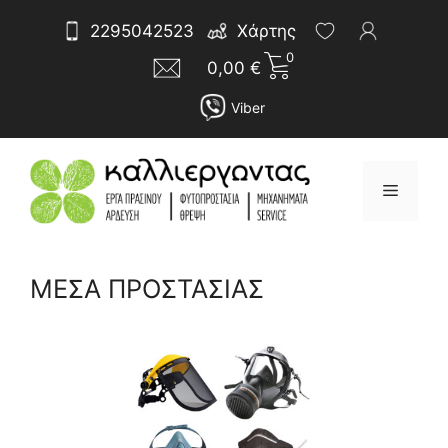
Μετάβαση
Αναζήτηση
2295042523
Χάρτης
σε
για:
0
περιεχόμενο
0,00
€
Viber
Μενού
ΜΕΣΑ ΠΡΟΣΤΑΣΙΑΣ
Sorted
by
latest