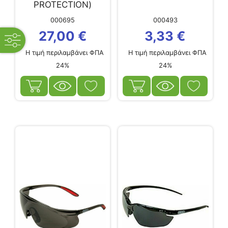
PROTECTION)
KASCO
000695
000493
27,00
€
3,33
€
open
filters
Η τιμή περιλαμβάνει ΦΠΑ
Η τιμή περιλαμβάνει ΦΠΑ
24%
24%