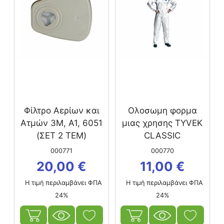
Φίλτρο Αερίων και
Ολοσωμη φορμα
Ατμών 3Μ, A1, 6051
μιας χρησης TYVEK
(ΣΕΤ 2 ΤΕΜ)
CLASSIC
000771
000770
20,00
€
11,00
€
Η τιμή περιλαμβάνει ΦΠΑ
Η τιμή περιλαμβάνει ΦΠΑ
24%
24%