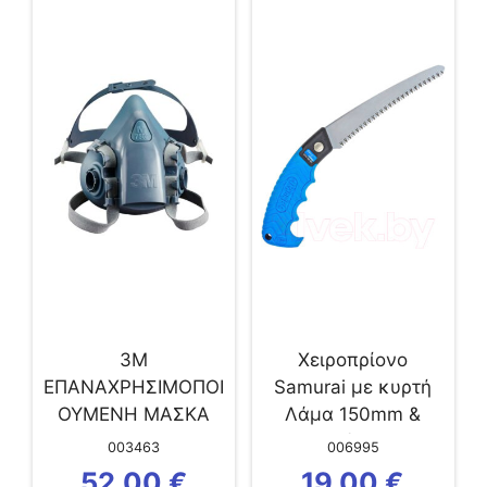
3Μ
Χειροπρίονο
ΕΠΑΝΑΧΡΗΣΙΜΟΠΟΙ
Samurai με κυρτή
ΟΥΜΕΝΗ ΜΑΣΚΑ
Λάμα 150mm &
ΜΙΣΟΥ ΠΡΟΣΩΠΟΥ...
Θήκη
003463
006995
52,00
€
19,00
€