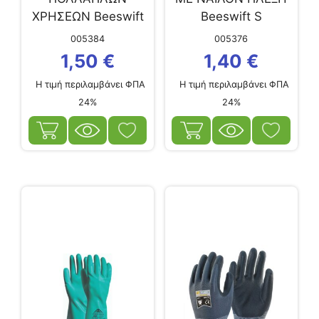
ΧΡΗΣΕΩΝ Beeswift
Beeswift S
ΛΑΤΕΞ ΠΟΡΤΟΚΑΛΙ
005384
005376
S
1,50
€
1,40
€
Η τιμή περιλαμβάνει ΦΠΑ
Η τιμή περιλαμβάνει ΦΠΑ
24%
24%