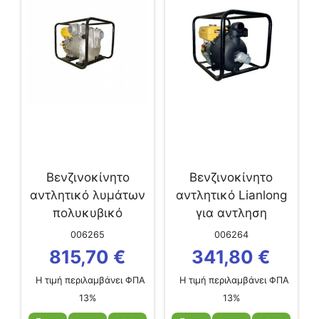
Βενζινοκίνητο
Βενζινοκίνητο
αντλητικό λυμάτων
αντλητικό Lianlong
πολυκυβικό
για αντληση
LIANLONG LLTM
θαλασσινου...
006265
006264
Z30
815,70
€
341,80
€
Η τιμή περιλαμβάνει ΦΠΑ
Η τιμή περιλαμβάνει ΦΠΑ
13%
13%