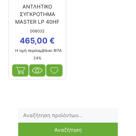
ΑΝΤΛΗΤΙΚΟ
ΣΥΓΚΡΟΤΗΜΑ
MASTER LP 40HF
(ΚΑΘΑΡΟΥ ΝΕΡΟΥ
006032
&...
465,00
€
Η τιμή περιλαμβάνει ΦΠΑ
24%
Αναζήτηση
Ελάχιστη
Μέγιστη
για:
τιμή
τιμή
Αναζήτηση