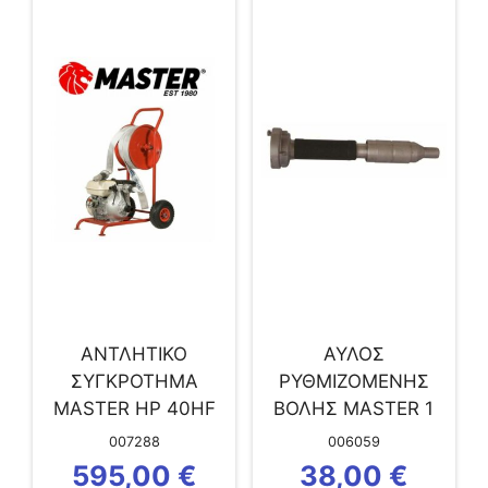
ΑΝΤΛΗΤΙΚΟ
ΑΥΛΟΣ
ΣΥΓΚΡΟΤΗΜΑ
ΡΥΘΜΙΖΟΜΕΝΗΣ
MASTER HP 40HF
ΒΟΛΗΣ MASTER 1
(ΚΑΘΑΡΟΥ ΝΕΡΟΥ
1/2′ (ΠΥΡΟΣΒΕΣΗΣ)
007288
006059
&...
0399.338
595,00
€
38,00
€