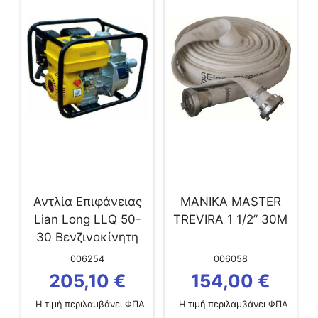
Αντλία Επιφάνειας
ΜΑΝΙΚΑ MASTER
Lian Long LLQ 50-
TREVIRA 1 1/2” 30M
30 Βενζινοκίνητη
6.5hp
006254
006058
205,10
€
154,00
€
Η τιμή περιλαμβάνει ΦΠΑ
Η τιμή περιλαμβάνει ΦΠΑ