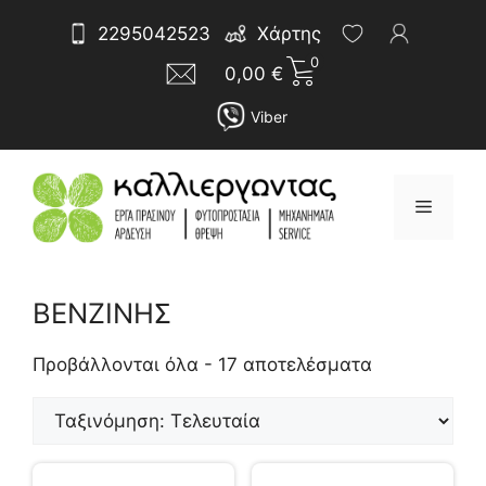
Μετάβαση
Αναζήτηση
2295042523
Χάρτης
σε
για:
0
περιεχόμενο
0,00
€
Viber
Μενού
ΒΕΝΖΙΝΗΣ
Sorted
by
Προβάλλονται όλα - 17 αποτελέσματα
latest