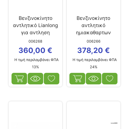
Βενζινοκίνητο
Βενζινοκίνητο
αντλητικό Lianlong
αντλητικό
για αντληση
ημιακαθαρτων
θαλασσινου...
λυματων...
006268
006266
360,00
€
378,20
€
Η τιμή περιλαμβάνει ΦΠΑ
Η τιμή περιλαμβάνει ΦΠΑ
13%
24%