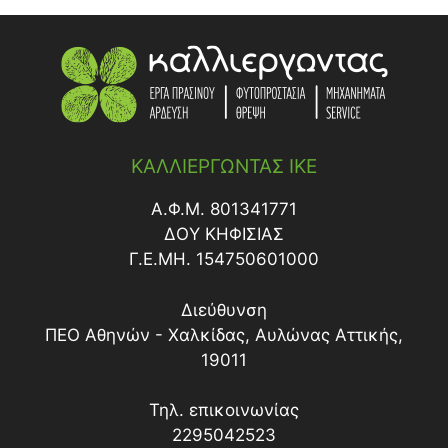
ΚΑΡΒΟΥΝΟΥ
ΠΙΠΕΡΙΕΣ
+
ΜΠΑΤΑΡΙΑΣ
ΥΓΡΑΕΡΙΟΥ
ΤΟΜΑΤΑ-ΤΟΜΑΤΙΝΙΑ
ΕΦΑΡΜΟΓΗ ΕΔΑΦΟΥΣ
ΝΕΦΕΛΟΨΕΚΑΣΤΗΡΕΣ-ΘΕΙΩΤΗΡΕΣ
+
ΖΙΖΑΝΙΟΚΤΟΝΑ
ΦΟΡΗΤΕΣ
ΜΕ ΡΙΖΟΠΟΤΙΣΜΑ
ΠΡΟΠΙΕΣΕΩΣ
ΜΕΤΑΦΥΤΡΩΤΙΚΑ
+
ΜΥΚΗΤΟΚΤΟΝΑ
ΜΕ ΨΕΚΑΣΜΟ
ΨΕΚΑΣΤΙΚΕΣ ΑΝΤΛΙΕΣ
ΠΡΟΦΥΤΡΩΤΙΚΑ
ΕΜΒΑΠΤΙΣΗ ΡΙΖΩΜΑΤΟΣ
ΚΑΛΛΙΕΡΓΩΝΤΑΣ ΙΚΕ
ΜΕ ΨΕΚΑΣΜΟ
ΡΙΖΟΠΟΤΙΣΜΑ
Α.Φ.Μ. 801341771
ΔΟY ΚΗΦΙΣΙΑΣ
Γ.Ε.ΜΗ. 154750601000
Διεύθυνση
ΠΕΟ Αθηνών - Χαλκίδας, Αυλώνας Αττικής,
19011
Τηλ. επικοινωνίας
2295042523