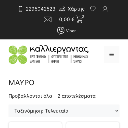
Μετάβαση
Αναζήτηση
2295042523
Χάρτης
σε
για:
0
περιεχόμενο
0,00
€
Viber
Μενού
ΜΑΥΡΟ
Sorted
by
Προβάλλονται όλα - 2 αποτελέσματα
latest