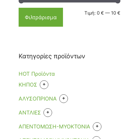
Τιμή:
0 €
—
10 €
Φιλτράρισμα
Κατηγορίες προϊόντων
HOT Προϊόντα
+
KHΠΟΣ
ΕΡΓΑΛΕΙΑ
+
ΑΛΥΣΟΠΡΙΟΝΑ
+
ΑΝΑΛΩΣΙΜΑ
+
ΑΝΤΛΙΕΣ
ΑΚΟΝΙΣΜΑ ΑΛΥΣΙΔΑΣ
ΒΕΝΖΙΝΗΣ
ΒΕΝΖΙΝΗΣ
+
ΑΠΕΝΤΟΜΩΣΗ-ΜΥΟΚΤΟΝΙΑ
ΑΛΥΣΙΔΕΣ +ΛΙΠΑΝΤΙΚΑ+ΔΟΧΕΙΑ
ΜΠΑΤΑΡΙΑΣ
+
ΡΕΥΜΑΤΟΣ
ΚΑΤΣΑΡΙΔΕΣ
ΚΑΥΣΙΜΟΥ