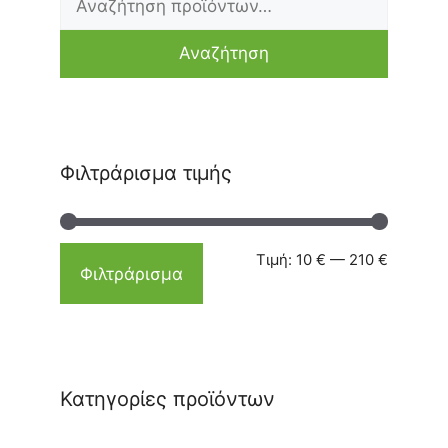
τιμή
τιμή
Αναζήτηση
Φιλτράρισμα τιμής
Τιμή:
10 €
—
210 €
Φιλτράρισμα
Κατηγορίες προϊόντων