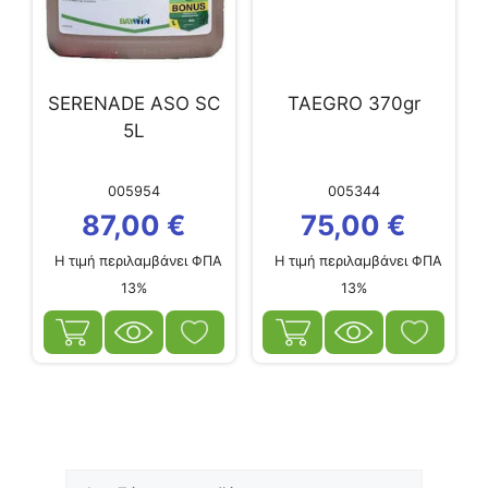
SERENADE ASO SC
TAEGRO 370gr
5L
005954
005344
87,00
€
75,00
€
Η τιμή περιλαμβάνει ΦΠΑ
Η τιμή περιλαμβάνει ΦΠΑ
13%
13%
Αναζήτηση
Ελάχιστη
Μέγιστη
για: