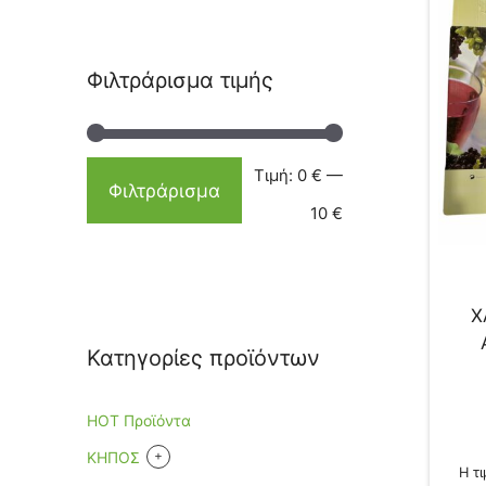
Φιλτράρισμα τιμής
Τιμή:
0 €
—
Φιλτράρισμα
10 €
Χ
Κατηγορίες προϊόντων
HOT Προϊόντα
+
KHΠΟΣ
Η τι