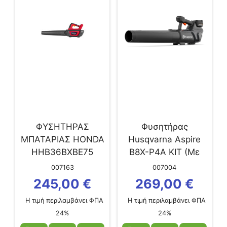
ΦΥΣΗΤΗΡΑΣ
Φυσητήρας
ΜΠΑΤΑΡΙΑΣ HONDA
Husqvarna Aspire
HHB36BXBE75
B8X-P4A KIT (Με
Μπαταρία 4,0Ah &...
007163
007004
245,00
€
269,00
€
Η τιμή περιλαμβάνει ΦΠΑ
Η τιμή περιλαμβάνει ΦΠΑ
24%
24%