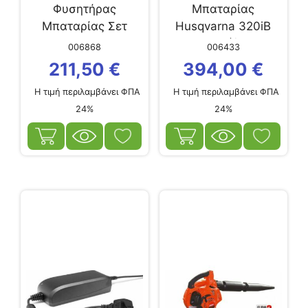
Φυσητήρας
Μπαταρίας
Μπαταρίας Σετ
Ηusqvarna 320iB
Gardena PowerJet
Mark II (άνευ
006868
006433
18V P4A
μπαταρίας &...
211,50
€
394,00
€
Η τιμή περιλαμβάνει ΦΠΑ
Η τιμή περιλαμβάνει ΦΠΑ
24%
24%