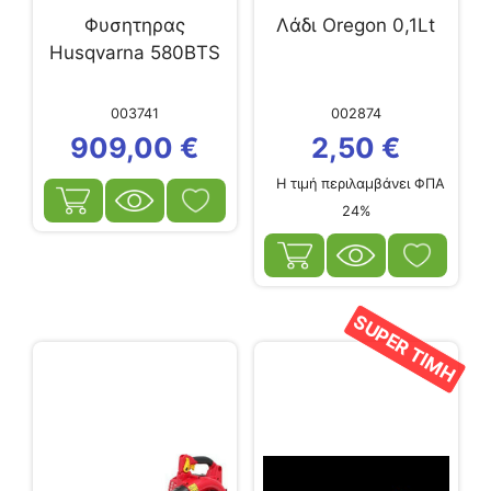
Φυσητηρας
Λάδι Oregon 0,1Lt
Husqvarna 580BTS
003741
002874
909,00
€
2,50
€
Η τιμή περιλαμβάνει ΦΠΑ
24%
SUPER ΤΙΜΗ