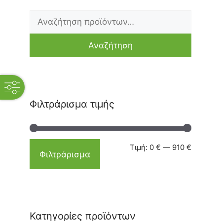
Αναζήτηση
Ελάχιστη
Μέγιστη
για:
τιμή
τιμή
Αναζήτηση
open
filters
Φιλτράρισμα τιμής
Τιμή:
0 €
—
910 €
Φιλτράρισμα
Κατηγορίες προϊόντων