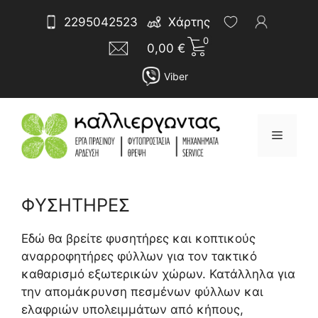
Μετάβαση
Αναζήτηση
2295042523
Χάρτης
σε
για:
0
περιεχόμενο
0,00
€
Viber
Μενού
ΦΥΣΗΤΗΡΕΣ
Sorted
by
Εδώ θα βρείτε φυσητήρες και κοπτικούς
latest
αναρροφητήρες φύλλων για τον τακτικό
καθαρισμό εξωτερικών χώρων. Κατάλληλα για
την απομάκρυνση πεσμένων φύλλων και
ελαφριών υπολειμμάτων από κήπους,