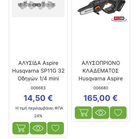
ΑΛΥΣΙΔΑ Aspire
ΑΛΥΣΟΠΡΙΟΝΟ
Husqvarna SP11G 32
ΚΛΑΔΕΜΑΤΟΣ
Οδηγών 1/4 mini
Husqvarna Aspire
(1.1mm)
P5-P4A (με
006683
006680
μπαταρία...
14,50
€
165,00
€
Η τιμή περιλαμβάνει ΦΠΑ
24%