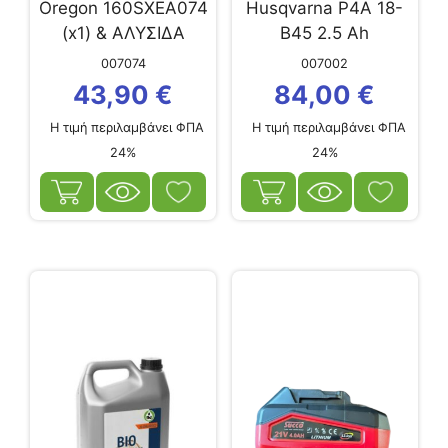
Oregon 160SXEA074
Husqvarna P4A 18-
(x1) & ΑΛΥΣΙΔΑ
B45 2.5 Ah
91VXL-55E (x2)
007074
007002
43,90
€
84,00
€
Η τιμή περιλαμβάνει ΦΠΑ
Η τιμή περιλαμβάνει ΦΠΑ
24%
24%