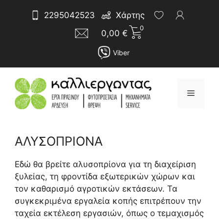
Μετάβαση
Αναζήτηση
2295042523
Χάρτης
σε
για:
0
περιεχόμενο
0,00
€
Viber
Μενού
ΑΛΥΣΟΠΡΙΟΝΑ
Sorted
by
Εδώ θα βρείτε αλυσοπρίονα για τη διαχείριση
latest
ξυλείας, τη φροντίδα εξωτερικών χώρων και
τον καθαρισμό αγροτικών εκτάσεων. Τα
συγκεκριμένα εργαλεία κοπής επιτρέπουν την
ταχεία εκτέλεση εργασιών, όπως ο τεμαχισμός