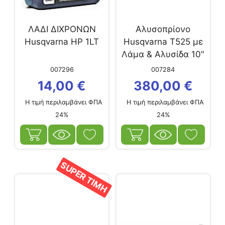
ΛΑΔΙ ΔΙΧΡΟΝΩΝ
Αλυσοπρίονο
Husqvarna HP 1LT
Husqvarna T525 με
Λάμα & Αλυσίδα 10″
Sp21G...
007296
007284
14,00
€
380,00
€
Η τιμή περιλαμβάνει ΦΠΑ
Η τιμή περιλαμβάνει ΦΠΑ
24%
24%
SUPER ΤΙΜΗ