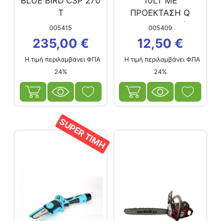
BLUE BIRD CSP 270
10LT ΜΕ
T
ΠΡΟΕΚΤΑΣΗ Q
(320004652)
005415
005409
235,00
€
12,50
€
Η τιμή περιλαμβάνει ΦΠΑ
Η τιμή περιλαμβάνει ΦΠΑ
24%
24%
SUPER ΤΙΜΗ