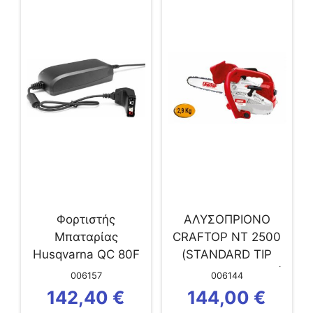
Φορτιστής
ΑΛΥΣΟΠΡΙΟΝΟ
Μπαταρίας
CRAFTOP NT 2500
Husqvarna QC 80F
(STANDARD TIP
(3/8LP-1.3mm-40L)
006157
006144
142,40
€
144,00
€