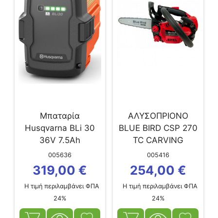
Μπαταρία
ΑΛΥΣΟΠΡΙΟΝΟ
Husqvarna BLi 30
BLUE BIRD CSP 270
36V 7.5Ah
TC CARVING
005636
005416
319,00
€
254,00
€
Η τιμή περιλαμβάνει ΦΠΑ
Η τιμή περιλαμβάνει ΦΠΑ
24%
24%