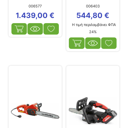
24”
006577
006403
1.439,00
€
544,80
€
Η τιμή περιλαμβάνει ΦΠΑ
24%