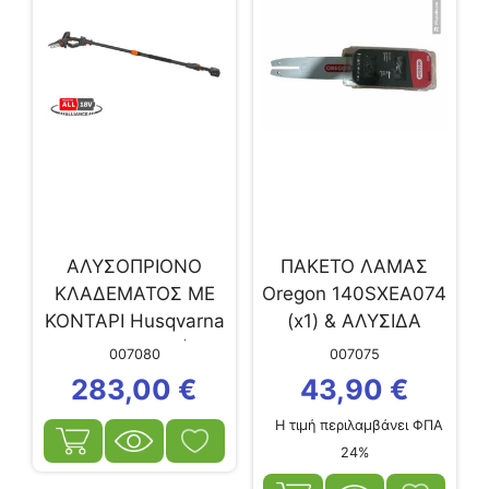
ΑΛΥΣΟΠΡΙΟΝΟ
ΠΑΚΕΤΟ ΛΑΜΑΣ
ΚΛΑΔΕΜΑΤΟΣ ME
Oregon 140SXEA074
ΚΟΝΤΑΡΙ Husqvarna
(x1) & ΑΛΥΣΙΔΑ
Aspire P5-P4A (με...
91VXL-50E (x2)
007080
007075
283,00
€
43,90
€
Η τιμή περιλαμβάνει ΦΠΑ
24%