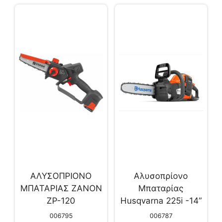
ΑΛΥΣΟΠΡΙΟΝΟ
Αλυσοπρίονο
ΜΠΑΤΑΡΙΑΣ ZANON
Μπαταρίας
ZP-120
Husqvarna 225i -14”
(με μπαταρία 40-
006795
006787