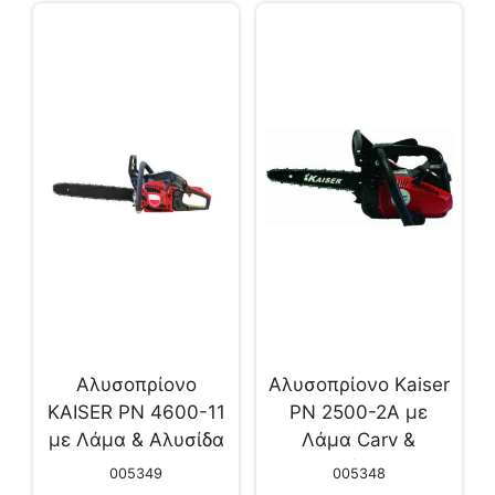
Αλυσοπρίονο
Αλυσοπρίονο Kaiser
KAISER PN 4600-11
PN 2500-2A με
με Λάμα & Αλυσίδα
Λάμα Carv &
18”
Αλυσίδα 10″
005349
005348