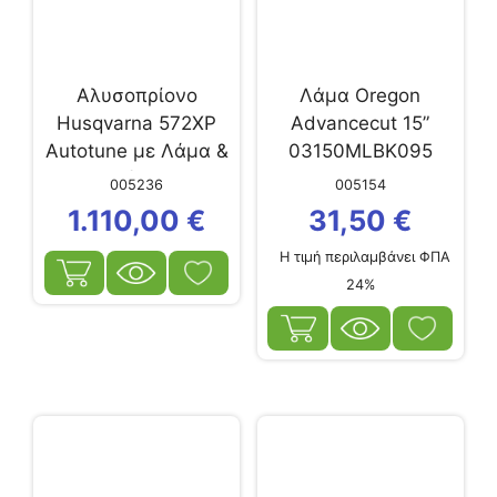
Αλυσοπρίονο
Λάμα Oregon
Husqvarna 572XP
Advancecut 15”
Autotune με Λάμα &
03150MLBK095
Αλυσίδα 20”
005236
005154
1.110,00
€
31,50
€
Η τιμή περιλαμβάνει ΦΠΑ
24%