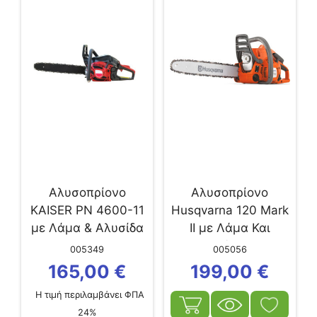
Αλυσοπρίονο
Αλυσοπρίονο
KAISER PN 4600-11
Husqvarna 120 Mark
με Λάμα & Αλυσίδα
II με Λάμα Και
18”
Αλυσίδα 16″
005349
005056
165,00
€
199,00
€
Η τιμή περιλαμβάνει ΦΠΑ
24%