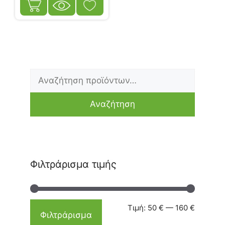
Αναζήτηση
Ελάχιστη
Μέγιστη
για:
τιμή
τιμή
Αναζήτηση
Φιλτράρισμα τιμής
Τιμή:
50 €
—
160 €
Φιλτράρισμα