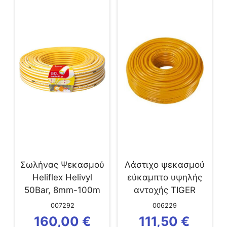
Σωλήνας Ψεκασμού
Λάστιχο ψεκασμού
Heliflex Helivyl
εύκαμπτο υψηλής
50Bar, 8mm-100m
αντοχής TIGER
8,5mm –...
007292
006229
160,00
€
111,50
€