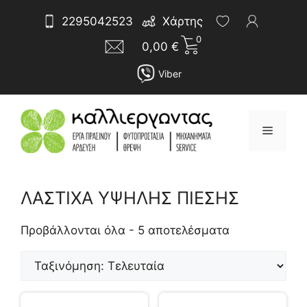
Μετάβαση
Αναζήτηση
2295042523
Χάρτης
σε
για:
0
περιεχόμενο
0,00
€
Viber
Μενού
ΛΑΣΤΙΧΑ ΥΨΗΛΗΣ ΠΙΕΣΗΣ
Sorted
by
Προβάλλονται όλα - 5 αποτελέσματα
latest