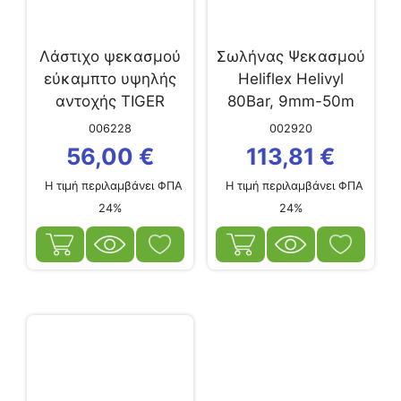
Λάστιχο ψεκασμού
Σωλήνας Ψεκασμού
εύκαμπτο υψηλής
Heliflex Helivyl
αντοχής TIGER
80Bar, 9mm-50m
8,5mm –...
006228
002920
56,00
€
113,81
€
Η τιμή περιλαμβάνει ΦΠΑ
Η τιμή περιλαμβάνει ΦΠΑ
24%
24%