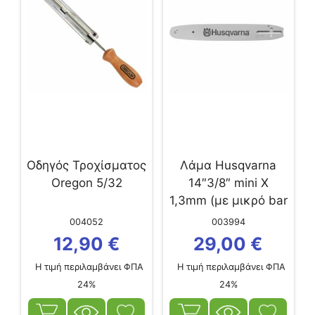
Οδηγός Τροχίσματος
Λάμα Husqvarna
Oregon 5/32
14″3/8″ mini X
1,3mm (με μικρό bar
mount) για K095
004052
003994
T435
12,90
€
29,00
€
Η τιμή περιλαμβάνει ΦΠΑ
Η τιμή περιλαμβάνει ΦΠΑ
24%
24%