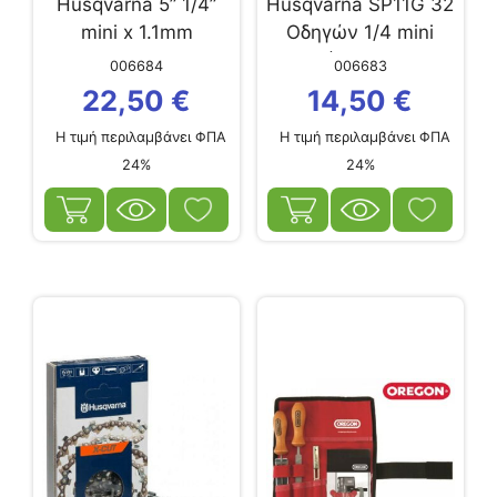
Husqvarna 5” 1/4”
Husqvarna SP11G 32
mini x 1.1mm
Οδηγών 1/4 mini
(1.1mm)
006684
006683
22,50
€
14,50
€
Η τιμή περιλαμβάνει ΦΠΑ
Η τιμή περιλαμβάνει ΦΠΑ
24%
24%