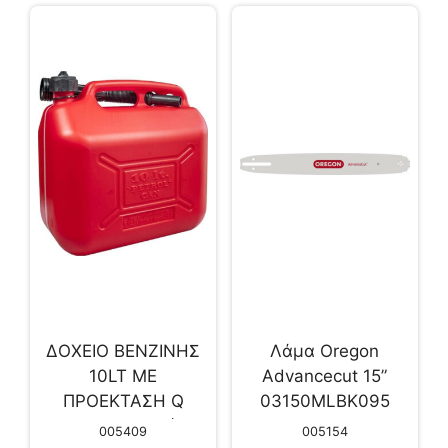
ΔΟΧΕΙΟ ΒΕΝΖΙΝΗΣ
Λάμα Oregon
10LT ΜΕ
Advancecut 15”
ΠΡΟΕΚΤΑΣΗ Q
03150MLBK095
(320004652)
005409
005154