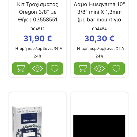
Κιτ Τροχίσματος
Λάμα Husqvarna 10″
Oregon 3/8″ με
3/8″ mini X 1,3mm
Θήκη 03558551
(με bar mount για
T425)
004512
004484
31,90
€
30,30
€
Η τιμή περιλαμβάνει ΦΠΑ
Η τιμή περιλαμβάνει ΦΠΑ
24%
24%