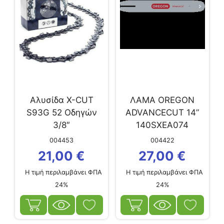
Αλυσίδα Χ-CUT
ΛΑΜΑ OREGON
S93G 52 Οδηγών
ADVANCECUT 14”
3/8″
140SXEA074
004453
004422
21,00
€
27,00
€
Η τιμή περιλαμβάνει ΦΠΑ
Η τιμή περιλαμβάνει ΦΠΑ
24%
24%