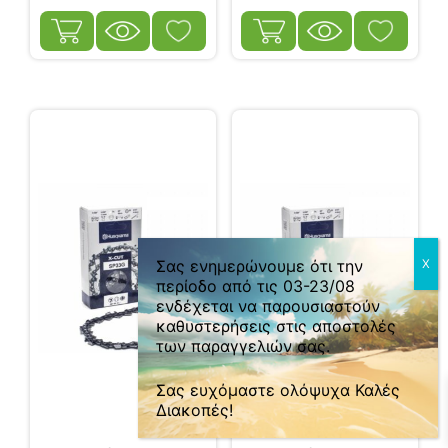
0
Σας ενημερώνουμε ότι την
περίοδο από τις 03-23/08
ενδέχεται να παρουσιαστούν
καθυστερήσεις στις αποστολές
των παραγγελιών σας.
Σας ευχόμαστε ολόψυχα Καλές
Διακοπές!