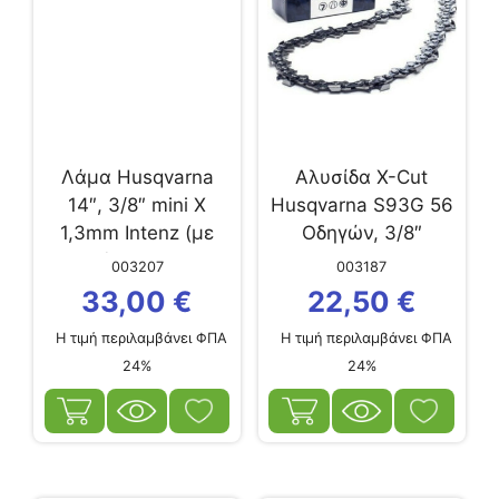
Λάμα Husqvarna
Αλυσίδα X-Cut
14″, 3/8″ mini X
Husqvarna S93G 56
1,3mm Intenz (με
Οδηγών, 3/8″
μικρό bar mount)
003207
003187
33,00
€
22,50
€
Η τιμή περιλαμβάνει ΦΠΑ
Η τιμή περιλαμβάνει ΦΠΑ
24%
24%