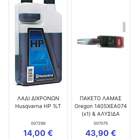
ΛΑΔΙ ΔΙΧΡΟΝΩΝ
ΠΑΚΕΤΟ ΛΑΜΑΣ
Husqvarna HP 1LT
Oregon 140SXEA074
(x1) & ΑΛΥΣΙΔΑ
91VXL-50E (x2)
007296
007075
14,00
€
43,90
€