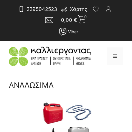
Μετάβαση
Αναζήτηση
2295042523
Χάρτης
σε
για:
0
περιεχόμενο
0,00
€
Viber
Μενού
ΑΝΑΛΩΣΙΜΑ
Sorted
by
latest