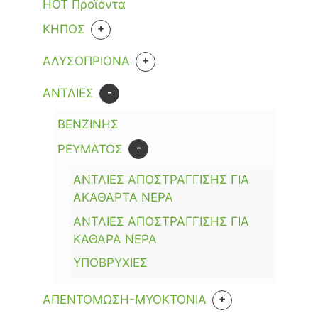
HOT Προϊόντα
+
KHΠΟΣ
ΕΡΓΑΛΕΙΑ
+
ΑΛΥΣΟΠΡΙΟΝΑ
+
ΑΝΑΛΩΣΙΜΑ
-
ΑΝΤΛΙΕΣ
ΑΚΟΝΙΣΜΑ ΑΛΥΣΙΔΑΣ
ΒΕΝΖΙΝΗΣ
ΒΕΝΖΙΝΗΣ
ΑΛΥΣΙΔΕΣ +ΛΙΠΑΝΤΙΚΑ+ΔΟΧΕΙΑ
ΜΠΑΤΑΡΙΑΣ
-
ΡΕΥΜΑΤΟΣ
ΚΑΥΣΙΜΟΥ
ΡΕΥΜΑΤΟΣ
ΛΑΜΕΣ
ΑΝΤΛΙΕΣ ΑΠΟΣΤΡΑΓΓΙΣΗΣ ΓΙΑ
ΑΚΑΘΑΡΤΑ ΝΕΡΑ
ΑΝΤΛΙΕΣ ΑΠΟΣΤΡΑΓΓΙΣΗΣ ΓΙΑ
ΚΑΘΑΡΑ ΝΕΡΑ
ΥΠΟΒΡΥΧΙΕΣ
+
ΑΠΕΝΤΟΜΩΣΗ-ΜΥΟΚΤΟΝΙΑ