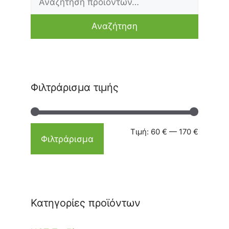
τιμή
τιμή
Αναζήτηση
Φιλτράρισμα τιμής
Τιμή:
60 €
—
170 €
Φιλτράρισμα
Κατηγορίες προϊόντων