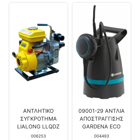
ΑΝΤΛΗΤΙΚΟ
09001-29 ΑΝΤΛΙΑ
ΣΥΓΚΡΟΤΗΜΑ
ΑΠΟΣΤΡΑΓΓΙΣΗΣ
LIALONG LLQDΖ
GARDENA ECO
40-25 (2,5 HP)
SERIES 8600 ΓΙΑ
006253
004493