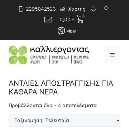
Μετάβαση
Αναζήτηση
2295042523
Χάρτης
σε
για:
0
περιεχόμενο
0,00
€
Viber
Μενού
ΑΝΤΛΙΕΣ ΑΠΟΣΤΡΑΓΓΙΣΗΣ ΓΙΑ
Sorted
by
ΚΑΘΑΡΑ ΝΕΡΑ
latest
Προβάλλονται όλα - 4 αποτελέσματα