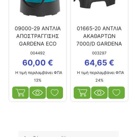
09000-29 ΑΝΤΛΙΑ
01665-20 ΑΝΤΛΙΑ
ΑΠΟΣΤΡΑΓΓΙΣΗΣ
ΑΚΑΘΑΡΤΩΝ
GARDENA ECO
7000/D GARDENA
SERIES 8200 ΓΙΑ
004492
003297
ΚΑΘΑΡΑ...
60,00
€
64,65
€
Η τιμή περιλαμβάνει ΦΠΑ
Η τιμή περιλαμβάνει ΦΠΑ
13%
24%
Αναζήτηση
Ελάχιστη
Μέγιστη
για: