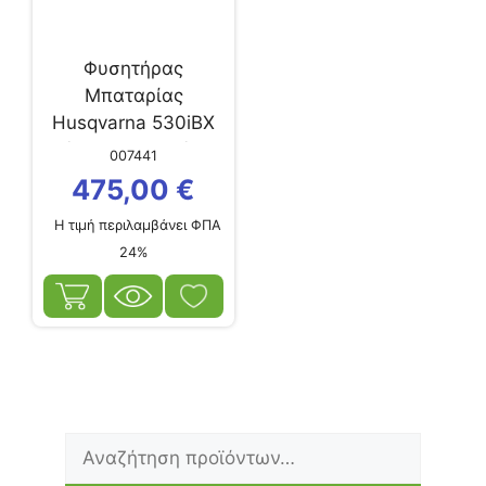
Φυσητήρας
Μπαταρίας
Husqvarna 530iBΧ
(άνευ Μπαταρίας
007441
&...
475,00
€
Η τιμή περιλαμβάνει ΦΠΑ
24%
Αναζήτηση
Ελάχιστη
Μέγιστη
για:
τιμή
τιμή