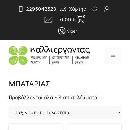
Μετάβαση
Αναζήτηση
2295042523
Χάρτης
σε
για:
0
περιεχόμενο
0,00
€
Viber
Μενού
ΜΠΑΤΑΡΙΑΣ
Sorted
by
Προβάλλονται όλα - 3 αποτελέσματα
latest