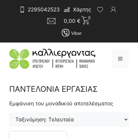
Μετάβαση
Αναζήτηση
2295042523
Χάρτης
σε
για:
0
περιεχόμενο
0,00
€
Viber
Μενού
ΠΑΝΤΕΛΟΝΙΑ ΕΡΓΑΣΙΑΣ
Εμφάνιση του μοναδικού αποτελέσματος