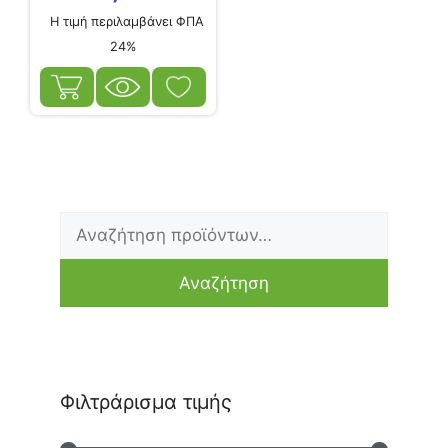
Η τιμή περιλαμβάνει ΦΠΑ
24%
Αναζήτηση
Ελάχιστη
Μέγιστη
για:
τιμή
τιμή
Αναζήτηση
Φιλτράρισμα τιμής