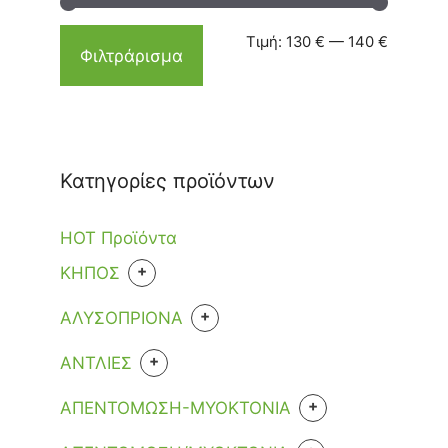
Τιμή:
130 €
—
140 €
Φιλτράρισμα
Κατηγορίες προϊόντων
HOT Προϊόντα
+
KHΠΟΣ
ΕΡΓΑΛΕΙΑ
+
ΑΛΥΣΟΠΡΙΟΝΑ
+
ΑΝΑΛΩΣΙΜΑ
+
ΑΝΤΛΙΕΣ
ΑΚΟΝΙΣΜΑ ΑΛΥΣΙΔΑΣ
ΒΕΝΖΙΝΗΣ
ΒΕΝΖΙΝΗΣ
+
ΑΠΕΝΤΟΜΩΣΗ-ΜΥΟΚΤΟΝΙΑ
ΑΛΥΣΙΔΕΣ +ΛΙΠΑΝΤΙΚΑ+ΔΟΧΕΙΑ
ΜΠΑΤΑΡΙΑΣ
+
ΡΕΥΜΑΤΟΣ
ΚΑΤΣΑΡΙΔΕΣ
ΚΑΥΣΙΜΟΥ