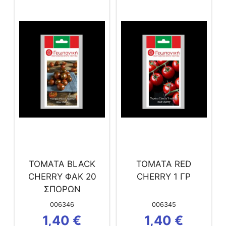
ΤΟΜΑΤΑ BLACK
ΤΟΜΑΤΑ RED
CHERRY ΦΑΚ 20
CHERRY 1 ΓΡ
ΣΠΟΡΩΝ
006346
006345
1,40
€
1,40
€