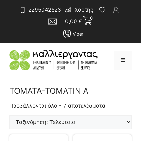
Μετάβαση
Αναζήτηση
2295042523
Χάρτης
σε
για:
0
περιεχόμενο
0,00
€
Viber
Μενού
ΤΟΜΑΤΑ-ΤΟΜΑΤΙΝΙΑ
Sorted
by
Προβάλλονται όλα - 7 αποτελέσματα
latest