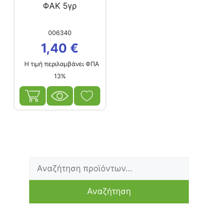
ΦΑΚ 5γρ
006340
1,40
€
Η τιμή περιλαμβάνει ΦΠΑ
13%
Αναζήτηση
Ελάχιστη
Μέγιστη
για:
τιμή
τιμή
Αναζήτηση