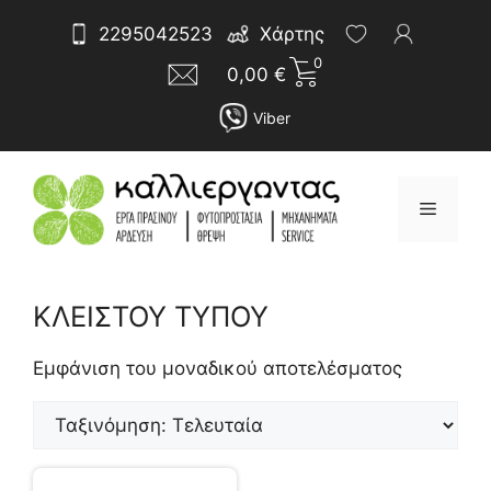
Μετάβαση
Αναζήτηση
2295042523
Χάρτης
σε
για:
0
περιεχόμενο
0,00
€
Viber
Μενού
ΚΛΕΙΣΤΟΥ ΤΥΠΟΥ
Εμφάνιση του μοναδικού αποτελέσματος