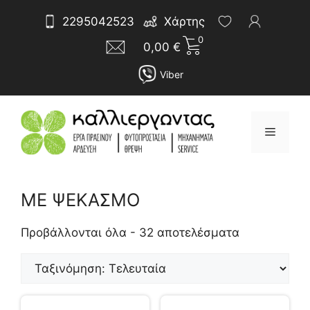
Μετάβαση
Αναζήτηση
2295042523
Χάρτης
σε
για:
0
περιεχόμενο
0,00
€
Viber
Μενού
ΜΕ ΨΕΚΑΣΜΟ
Sorted
by
Προβάλλονται όλα - 32 αποτελέσματα
latest