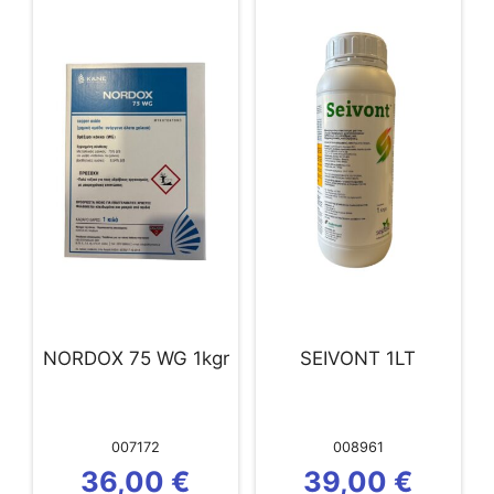
NORDOX 75 WG 1kgr
SEIVONT 1LT
007172
008961
36,00
€
39,00
€