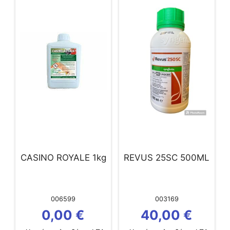
CASINO ROYALE 1kg
REVUS 25SC 500ML
006599
003169
0,00
€
40,00
€