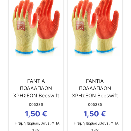
ΓΑΝΤΙΑ
ΓΑΝΤΙΑ
ΠΟΛΛΑΠΛΩΝ
ΠΟΛΛΑΠΛΩΝ
ΧΡΗΣΕΩΝ Beeswift
ΧΡΗΣΕΩΝ Beeswift
ΛΑΤΕΞ ΠΟΡΤΟΚΑΛΙ
ΛΑΤΕΞ ΠΟΡΤΟΚΑΛΙ
005386
005385
L
Μ
1,50
€
1,50
€
Η τιμή περιλαμβάνει ΦΠΑ
Η τιμή περιλαμβάνει ΦΠΑ
24%
24%