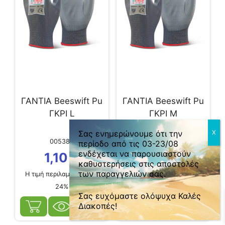
ΓΑΝΤΙΑ Beeswift Pu
ΓΑΝΤΙΑ Beeswift Pu
ΓΚΡΙ L
ΓΚΡΙ M
0
Σας ενημερώνουμε ότι την
005382
005381
περίοδο από τις 03-23/08
ενδέχεται να παρουσιαστούν
1,10
€
1,10
€
καθυστερήσεις στις αποστολές
των παραγγελιών σας.
Η τιμή περιλαμβάνει ΦΠΑ
Η τιμή περιλαμβάνει ΦΠΑ
24%
24%
Σας ευχόμαστε ολόψυχα Καλές
Διακοπές!