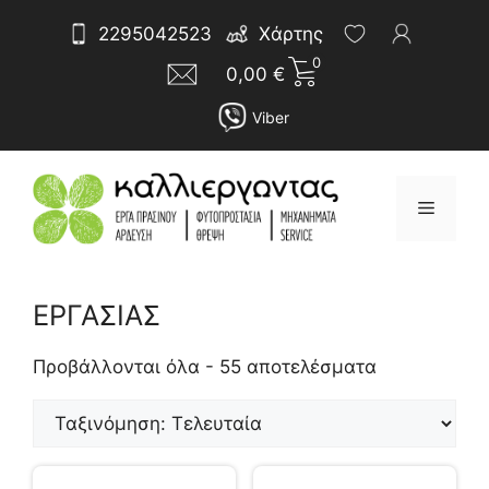
Μετάβαση
Αναζήτηση
2295042523
Χάρτης
σε
για:
0
περιεχόμενο
0,00
€
Viber
Μενού
ΕΡΓΑΣΙΑΣ
Sorted
by
Προβάλλονται όλα - 55 αποτελέσματα
latest