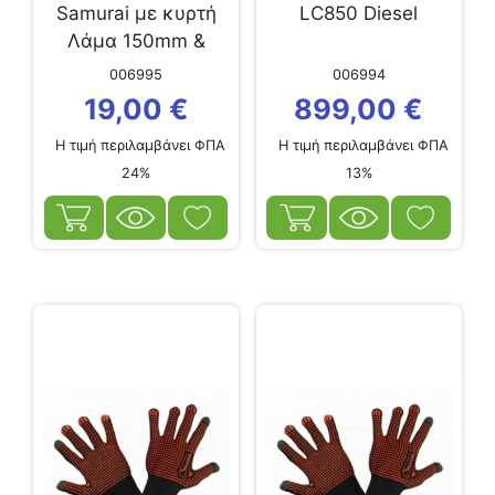
Samurai με κυρτή
LC850 Diesel
Λάμα 150mm &
Θήκη
006995
006994
19,00
€
899,00
€
Η τιμή περιλαμβάνει ΦΠΑ
Η τιμή περιλαμβάνει ΦΠΑ
24%
13%