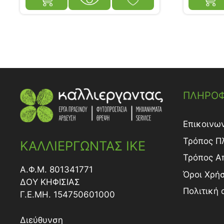
ΠΛΗΡΟΦ
Επικοινω
Τρόπος Π
ΚΑΛΛΙΕΡΓΩΝΤΑΣ ΙΚΕ
Τρόπος A
Α.Φ.Μ. 801341771
Όροι Χρή
ΔΟY ΚΗΦΙΣΙΑΣ
Πολιτική
Γ.Ε.ΜΗ. 154750601000
Διεύθυνση