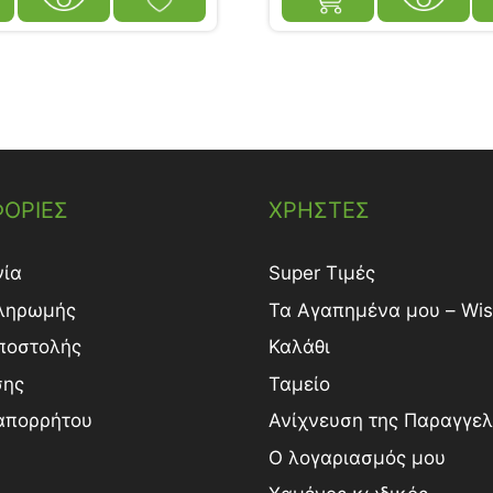
ΟΡΙΕΣ
ΧΡΗΣΤΕΣ
νία
Super Τιμές
ληρωμής
Τα Αγαπημένα μου – Wish
ποστολής
Καλάθι
σης
Ταμείο
 απορρήτου
Ανίχνευση της Παραγγελ
Ο λογαριασμός μου