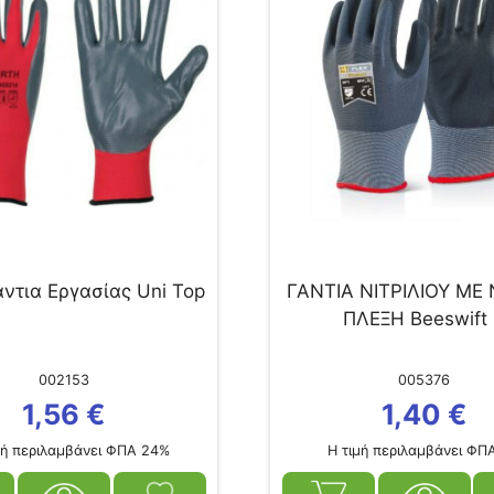
άντια Εργασίας Uni Top
ΓΑΝΤΙΑ ΝΙΤΡΙΛΙΟΥ ΜΕ
ΠΛΕΞΗ Beeswift
002153
005376
1,56
€
1,40
€
ή περιλαμβάνει ΦΠΑ 24%
Η τιμή περιλαμβάνει ΦΠ