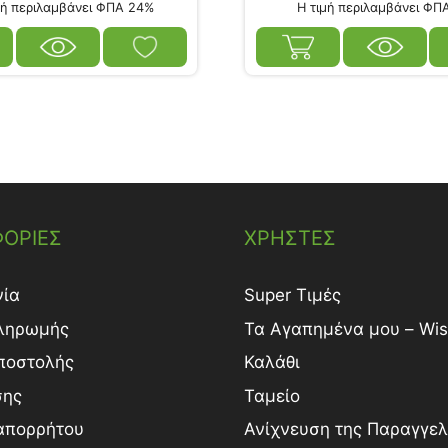
ή περιλαμβάνει ΦΠΑ 24%
Η τιμή περιλαμβάνει ΦΠ
ΟΡΙΕΣ
ΧΡΗΣΤΕΣ
νία
Super Τιμές
ληρωμής
Τα Αγαπημένα μου – Wish
ποστολής
Καλάθι
σης
Ταμείο
 απορρήτου
Ανίχνευση της Παραγγελ