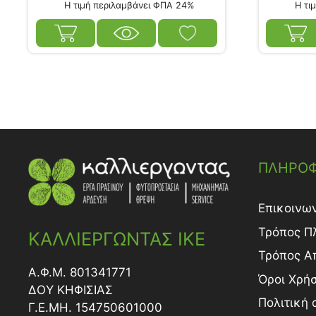
Η τιμή περιλαμβάνει ΦΠΑ 24%
Η τιμ
ΠΛΗΡΟΦ
Επικοινω
Τρόπος Π
ΚΑΛΛΙΕΡΓΩΝΤΑΣ ΙΚΕ
Τρόπος A
Α.Φ.Μ. 801341771
Όροι Χρή
ΔΟY ΚΗΦΙΣΙΑΣ
Πολιτική
Γ.Ε.ΜΗ. 154750601000