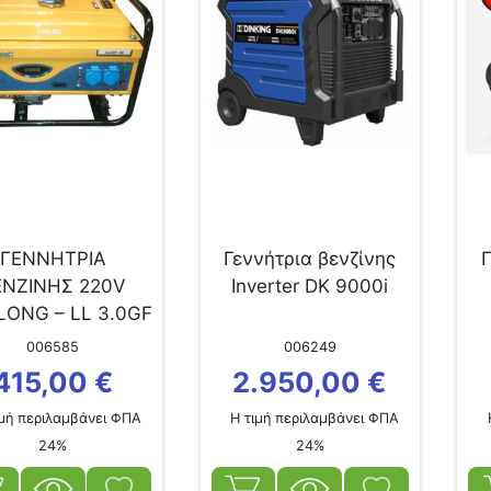
ΓΕΝΝΗΤΡΙΑ
Γεννήτρια βενζίνης
Γ
ΕΝΖΙΝΗΣ 220V
Inverter DK 9000i
LONG – LL 3.0GF
-3A
006585
006249
415,00
€
2.950,00
€
μή περιλαμβάνει ΦΠΑ
Η τιμή περιλαμβάνει ΦΠΑ
Η
24%
24%