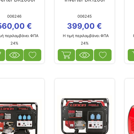
006246
006245
560,00
€
399,00
€
μή περιλαμβάνει ΦΠΑ
Η τιμή περιλαμβάνει ΦΠΑ
Η
24%
24%