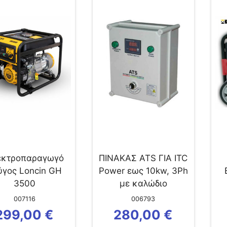
εκτροπαραγωγό
ΠΙΝΑΚΑΣ ATS ΓΙΑ ITC
ύγος Loncin GH
Power εως 10kw, 3Ph
3500
με καλώδιο
007116
006793
299,00
€
280,00
€