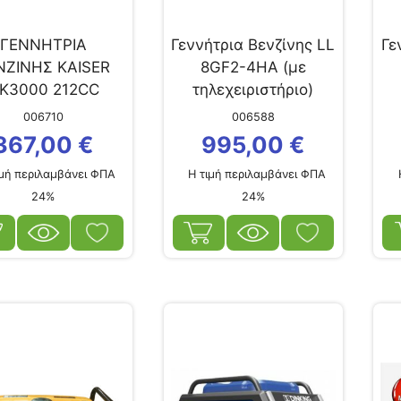
ΓΕΝΝΗΤΡΙΑ
Γεννήτρια Βενζίνης LL
Γε
ΝΖΙΝΗΣ KAISER
8GF2-4ΗΑ (με
K3000 212CC
τηλεχειριστήριο)
ΣΤΗ ΙΣΧΥΣ 2,8kW
006710
006588
367,00
€
995,00
€
μή περιλαμβάνει ΦΠΑ
Η τιμή περιλαμβάνει ΦΠΑ
Η
24%
24%