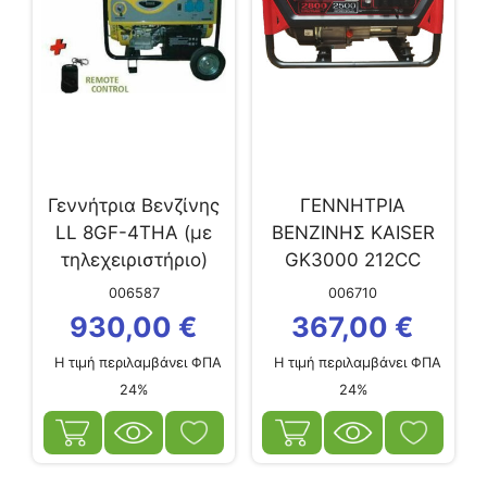
Γεννήτρια Βενζίνης
ΓΕΝΝΗΤΡΙΑ
LL 8GF-4ΤΗΑ (με
ΒΕΝΖΙΝΗΣ KAISER
τηλεχειριστήριο)
GK3000 212CC
ΜΕΓΙΣΤΗ ΙΣΧΥΣ
006587
006710
2,8kW
930,00
€
367,00
€
Η τιμή περιλαμβάνει ΦΠΑ
Η τιμή περιλαμβάνει ΦΠΑ
24%
24%