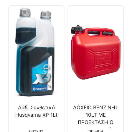
Λάδι Συνθετικό
ΔΟΧΕΙΟ ΒΕΝΖΙΝΗΣ
Husqvarna XP 1Lt
10LT ΜΕ
ΠΡΟΕΚΤΑΣΗ Q
(320004652)
002232
005409