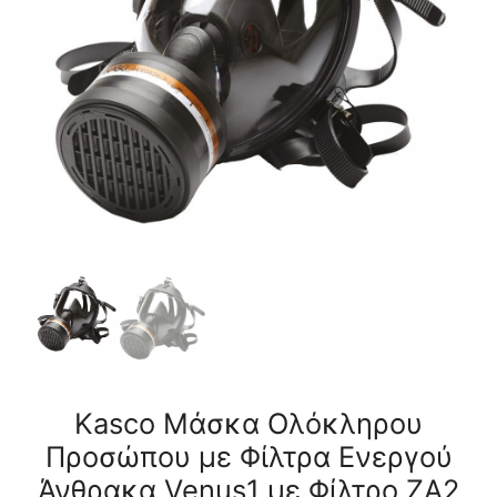
Ενεργού
Άνθρακα
Venus1
με
Φίλτρο
ZA2
ποσότητα
Kasco Μάσκα Ολόκληρου
Προσώπου με Φίλτρα Ενεργού
Άνθρακα Venus1 με Φίλτρο ZA2