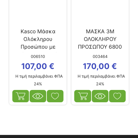
Kasco Μάσκα
ΜΑΣΚΑ 3Μ
Ολόκληρου
ΟΛΟΚΛΗΡΟΥ
Προσώπου με
ΠΡΟΣΩΠΟΥ 6800
Φίλτρα Ενεργού
MEDIUM
006510
003464
Άνθρακα Venus1 με
107,00
€
170,00
€
Φίλτρο ZP3
Η τιμή περιλαμβάνει ΦΠΑ
Η τιμή περιλαμβάνει ΦΠΑ
24%
24%