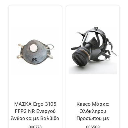
ΜΑΣΚΑ Ergo 3105
Kasco Μάσκα
FFP2 NR Ενεργού
Ολόκληρου
Άνθρακα με Βαλβίδα
Προσώπου με
12τμχ
Φίλτρα Ενεργού
000778
006509