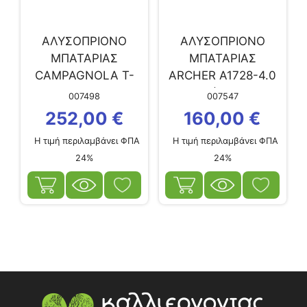
ΑΛΥΣΟΠΡΙΟΝΟ
ΑΛΥΣΟΠΡΙΟΝΟ
ΜΠΑΤΑΡΙΑΣ
ΜΠΑΤΑΡΙΑΣ
CAMPAGNOLA T-
ARCHER Α1728-4.0
CAT M V1
16,8V (2×4.0Ah)
007498
007547
252,00
€
160,00
€
Η τιμή περιλαμβάνει ΦΠΑ
Η τιμή περιλαμβάνει ΦΠΑ
24%
24%