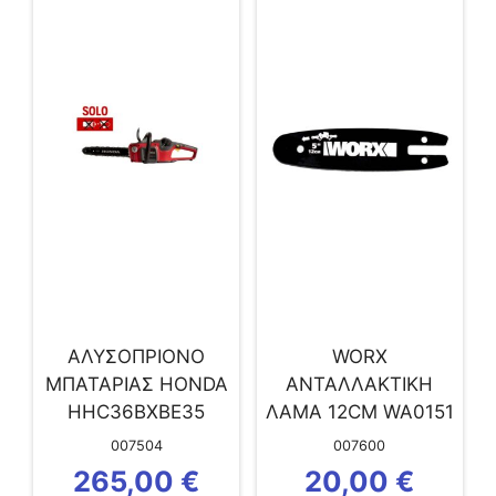
ΑΛΥΣΟΠΡΙΟΝΟ
WORX
ΜΠΑΤΑΡΙΑΣ HONDA
ΑΝΤΑΛΛΑΚΤΙΚΗ
HHC36BXBE35
ΛΑΜΑ 12CM WA0151
ΓΙΑ ΑΛΥΣΟΠΡΙΟΝΟ
007504
007600
WORX WG324E
265,00
€
20,00
€