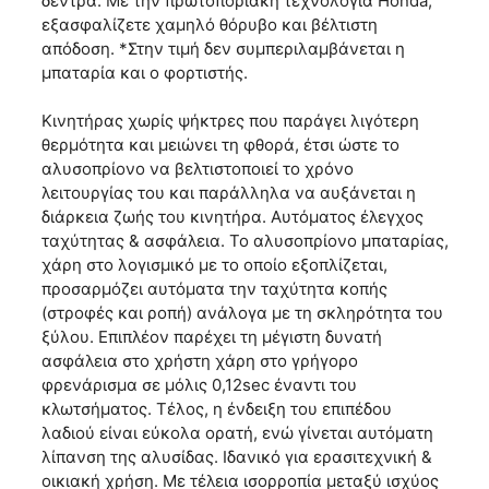
δέντρα. Με την πρωτοποριακή τεχνολογία Honda,
εξασφαλίζετε χαμηλό θόρυβο και βέλτιστη
απόδοση. *Στην τιμή δεν συμπεριλαμβάνεται η
μπαταρία και ο φορτιστής.
Κινητήρας χωρίς ψήκτρες που παράγει λιγότερη
θερμότητα και μειώνει τη φθορά, έτσι ώστε το
αλυσοπρίονο να βελτιστοποιεί το χρόνο
λειτουργίας του και παράλληλα να αυξάνεται η
διάρκεια ζωής του κινητήρα. Αυτόματος έλεγχος
ταχύτητας & ασφάλεια. Το αλυσοπρίονο μπαταρίας,
χάρη στο λογισμικό με το οποίο εξοπλίζεται,
προσαρμόζει αυτόματα την ταχύτητα κοπής
(στροφές και ροπή) ανάλογα με τη σκληρότητα του
ξύλου. Επιπλέον παρέχει τη μέγιστη δυνατή
ασφάλεια στο χρήστη χάρη στο γρήγορο
φρενάρισμα σε μόλις 0,12sec έναντι του
κλωτσήματος. Τέλος, η ένδειξη του επιπέδου
λαδιού είναι εύκολα ορατή, ενώ γίνεται αυτόματη
λίπανση της αλυσίδας. Ιδανικό για ερασιτεχνική &
οικιακή χρήση. Με τέλεια ισορροπία μεταξύ ισχύος