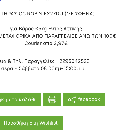
THΡΑΣ CC ROBIN EX27DU (ΜΕ ΣΦΗΝΑ)
για Βάρος <5kg Εντός Αττικής
ΜΕΤΑΦΟΡΙΚΑ ΑΠΟ ΠΑΡΑΓΓΕΛΙΕΣ ΑΝΩ ΤΩΝ 100€
Courier από 2,97€
εια & Τηλ. Παραγγελίες |
2295042523
υτέρα - Σάββατο 08.00πμ-15:00μ.μ
facebook
κη στο καλάθι
Προσθήκη στη Wishlist