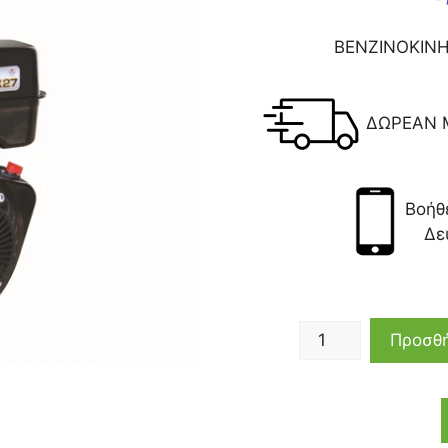
ΒΕΝΖINOKINH
ΔΩΡΕΑΝ 
Βοήθ
Δε
Προσθή