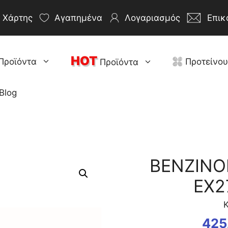
Χάρτης
Αγαπημένα
Λογαριασμός
Επικ
HOT
Προϊόντα
Προτείνο
Προϊόντα
Blog
ΒΕΝΖINO
EX2
Κ
425