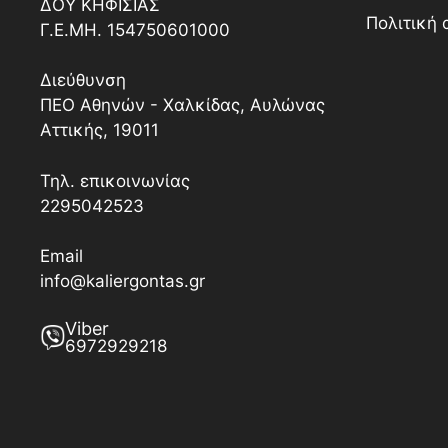
ΔΟY ΚΗΦΙΣΙΑΣ
Πολιτική
Γ.Ε.ΜΗ. 154750601000
Διεύθυνση
ΠΕΟ Αθηνών - Χαλκίδας, Αυλώνας
Αττικής, 19011
Τηλ. επικοινωνίας
2295042523
Email
info@kaliergontas.gr
Viber
6972929218