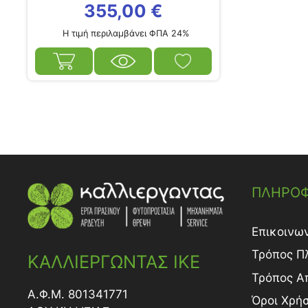
355,00
€
Η τιμή περιλαμβάνει ΦΠΑ 24%
ΠΛΗΡΟΦ
Επικοινω
Τρόπος Π
ΚΑΛΛΙΕΡΓΩΝΤΑΣ ΙΚΕ
Τρόπος A
Α.Φ.Μ. 801341771
Όροι Χρή