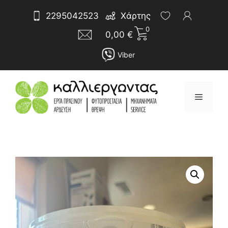
Μετάβαση
Αναζήτηση
2295042523
Χάρτης
σε
για:
0
περιεχόμενο
0,00
€
Viber
Μενού