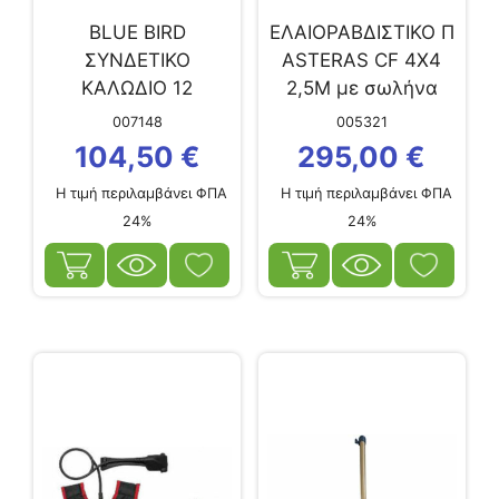
BLUE BIRD
ΕΛΑΙΟΡΑΒΔΙΣΤΙΚΟ Π
ΣΥΝΔΕΤΙΚΟ
ASTERAS CF 4X4
ΚΑΛΩΔΙΟ 12
2,5M με σωλήνα
ΜΕΤΡΩΝ ΜΕ
αλουμινίου
007148
005321
ΕΝΣΩΜΑΤΩΜΕΝΟ
104,50
€
295,00
€
INVERTER ΓΙΑ
Η τιμή περιλαμβάνει ΦΠΑ
Η τιμή περιλαμβάνει ΦΠΑ
ΣΥΝΔΕΣΗ ΣΕ
24%
24%
ΜΠΑΤΑΡΙΑ
ΕΔΑΦΟΥΣ 12VDC