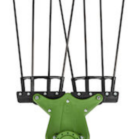
σταθερή
προέκταση
(σωλ
αλουμινίου)
2,50μ+0,80μ=3,30μ
ποσότητα