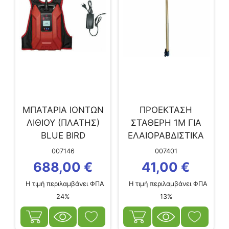
ΜΠΑΤΑΡΙΑ ΙΟΝΤΩΝ
ΠΡΟΕΚΤΑΣΗ
ΛΙΘΙΟΥ (ΠΛΑΤΗΣ)
ΣΤΑΘΕΡΗ 1Μ ΓΙΑ
BLUE BIRD
ΕΛΑΙΟΡΑΒΔΙΣΤΙΚΑ
50,4V/18AHR ΜΕ
ASTERAS CF 4X4
007146
007401
ΣΥΝΔΕΤΙΚΟ
688,00
€
41,00
€
ΚΑΛΩΔΙΟ ΚΑΙ
Η τιμή περιλαμβάνει ΦΠΑ
Η τιμή περιλαμβάνει ΦΠΑ
ΦΟΡΤΙΣΤΗ
24%
13%
ΜΠΑΤΑΡΙΑΣ