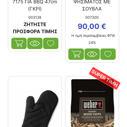
7175 ΓΙΑ BBQ 47cm
ΨΗΣΙΜΑΤΟΣ ΜΕ
(ΓΚΡΙ)
ΣΟΥΒΛΑ
003138
007300
ΖΗΤΗΣΤΕ
90,00
€
ΠΡΟΣΦΟΡΑ ΤΙΜΗΣ
Η τιμή περιλαμβάνει ΦΠΑ
24%
SUPER ΤΙΜΗ