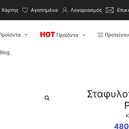
Χάρτης
Αγαπημένα
Λογαριασμός
Επικ
HOT
Προϊόντα
Προτείνο
Προϊόντα
Blog
Σταφυλοπ
P
Κ
480