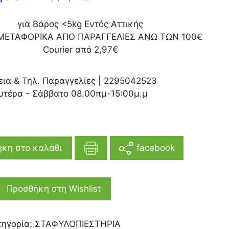
για Βάρος <5kg Εντός Αττικής
ΜΕΤΑΦΟΡΙΚΑ ΑΠΟ ΠΑΡΑΓΓΕΛΙΕΣ ΑΝΩ ΤΩΝ 100€
Courier από 2,97€
εια & Τηλ. Παραγγελίες |
2295042523
υτέρα - Σάββατο 08.00πμ-15:00μ.μ
facebook
κη στο καλάθι
Προσθήκη στη Wishlist
τηγορία:
ΣΤΑΦΥΛΟΠΙΕΣΤΗΡΙΑ