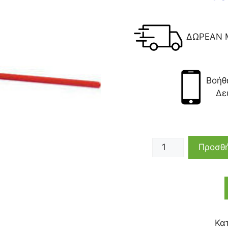
ΔΩΡΕΑΝ 
Βοήθ
Δε
Προσθή
Κα