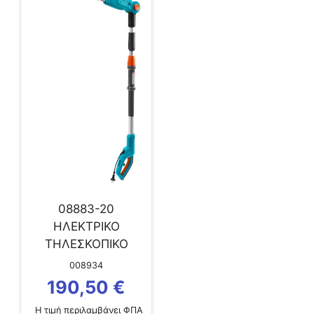
08883-20
ΗΛΕΚΤΡΙΚΟ
ΤΗΛΕΣΚΟΠΙΚΟ
ΜΠΟΡΝΤΟΥΡΟΨΑΛΙ
008934
ΔΟ GARDENA
190,50
€
THS500/48
Η τιμή περιλαμβάνει ΦΠΑ