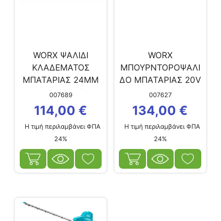
WORX ΨΑΛΙΔΙ
WORX
ΚΛΑΔΕΜΑΤΟΣ
ΜΠΟΥΡΝΤΟΡΟΨΑΛΙ
ΜΠΑΤΑΡΙΑΣ 24ΜΜ
ΔΟ ΜΠΑΤΑΡΙΑΣ 20V
WG330E.9 Σώμα
45CM/16MM 1X2Ah
007689
007627
Worx (WG330E.9)
114,00
€
134,00
€
Η τιμή περιλαμβάνει ΦΠΑ
Η τιμή περιλαμβάνει ΦΠΑ
24%
24%