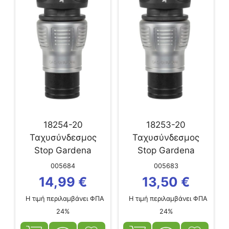
18254-20
18253-20
Ταχυσύνδεσμος
Ταχυσύνδεσμος
Stop Gardena
Stop Gardena
Premium 3/4″
Premium 1/2″ & 5/8″
005684
005683
14,99
€
13,50
€
Η τιμή περιλαμβάνει ΦΠΑ
Η τιμή περιλαμβάνει ΦΠΑ
24%
24%