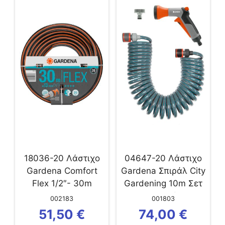
18036-20 Λάστιχο
04647-20 Λάστιχο
Gardena Comfort
Gardena Σπιράλ City
Flex 1/2″- 30m
Gardening 10m Σετ
με ακροφύσιο/
002183
001803
συνδέσμους OGS
51,50
€
74,00
€
(ΠΑΛΙΟΣ 18424-20)