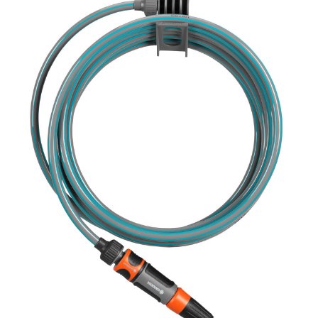
Gardening
7,5m
Σετ
με
ακροφύσιο
&
συνδέσμους
OGS
ποσότητα