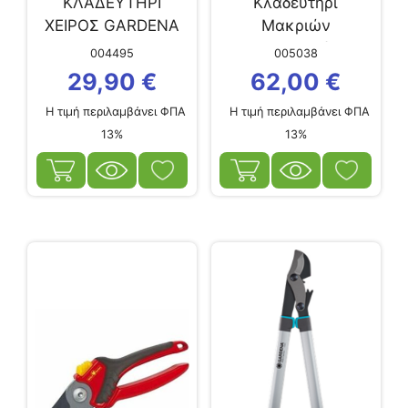
ΚΛΑΔΕΥΤΗΡΙ
Κλαδευτήρι
ΧΕΙΡΟΣ GARDENA
Μακριών
B/S-XL
Χειρολαβών
004495
005038
Gardena EnergyCut
29,90
€
62,00
€
750 A
Η τιμή περιλαμβάνει ΦΠΑ
Η τιμή περιλαμβάνει ΦΠΑ
13%
13%