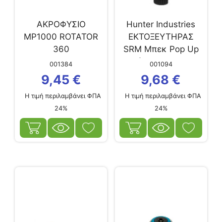
ΑΚΡΟΦΥΣΙΟ
Hunter Industries
MP1000 ROTATOR
ΕΚΤΟΞΕΥΤΗΡΑΣ
360
SRM Μπεκ Pop Up
1/2″ (4m – 9.4m) 4m
001384
001094
9,45
€
9,68
€
Η τιμή περιλαμβάνει ΦΠΑ
Η τιμή περιλαμβάνει ΦΠΑ
24%
24%