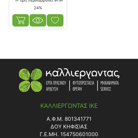
Η τιμή περιλαμβάνει ΦΠΑ
24%
ΚΑΛΛΙΕΡΓΩΝΤΑΣ ΙΚΕ
Α.Φ.Μ. 801341771
ΔΟY ΚΗΦΙΣΙΑΣ
Γ.Ε.ΜΗ. 154750601000