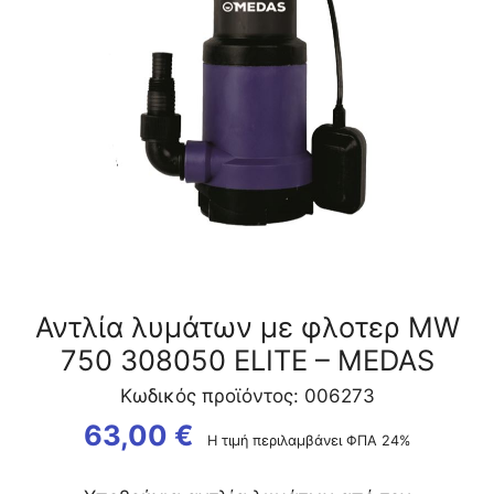
308050
ELITE
-
MEDAS
ποσότητα
Αντλία λυμάτων με φλοτερ MW
750 308050 ELITE – MEDAS
Κωδικός προϊόντος: 006273
63,00
€
Η τιμή περιλαμβάνει ΦΠΑ 24%