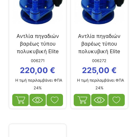
Αντλία πηγαδιών
Αντλία πηγαδιών
βαρέως τύπου
βαρέως τύπου
πολυκυβική Elite
πολυκυβική Elite
QDX 1.5-32
QDX 6-26
006271
006272
220,00
€
225,00
€
Η τιμή περιλαμβάνει ΦΠΑ
Η τιμή περιλαμβάνει ΦΠΑ
24%
24%