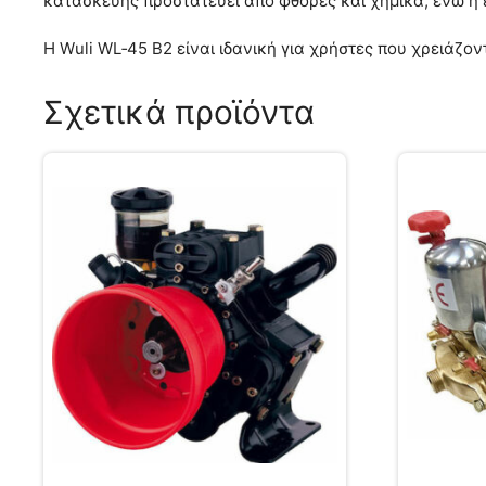
κατασκευής προστατεύει από φθορές και χημικά, ενώ η 
Η Wuli WL‑45 B2 είναι ιδανική για χρήστες που χρειάζον
Σχετικά προϊόντα