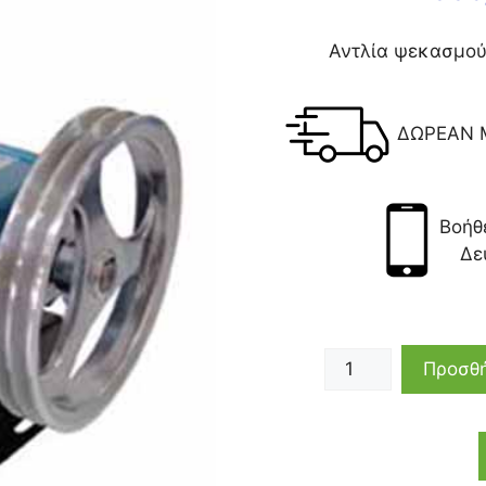
Αντλία ψεκασμού
ΔΩΡΕΑΝ 
Βοήθ
Δε
Προσθή