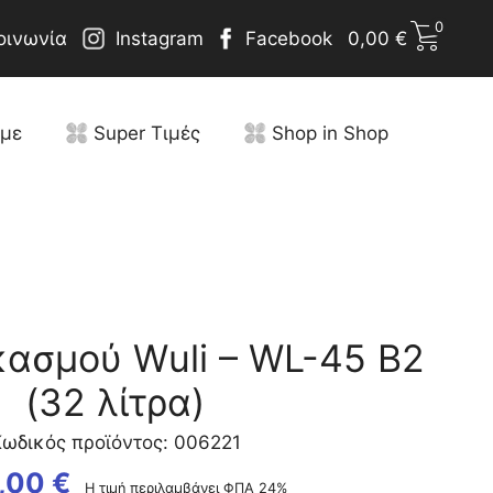
0
οινωνία
Instagram
Facebook
0,00
€
υμε
Super Τιμές
Shop in Shop
κασμού Wuli – WL-45 B2
(32 λίτρα)
ωδικός προϊόντος: 006221
,00
€
Η τιμή περιλαμβάνει ΦΠΑ 24%