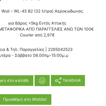
 Wuli – WL-45 B2 (32 λίτρα) Αεροκώδωνας.
για Βάρος <5kg Εντός Αττικής
ΜΕΤΑΦΟΡΙΚΑ ΑΠΟ ΠΑΡΑΓΓΕΛΙΕΣ ΑΝΩ ΤΩΝ 100€
Courier από 2,97€
εια & Τηλ. Παραγγελίες |
2295042523
υτέρα - Σάββατο 08.00πμ-15:00μ.μ
facebook
κη στο καλάθι
Προσθήκη στη Wishlist