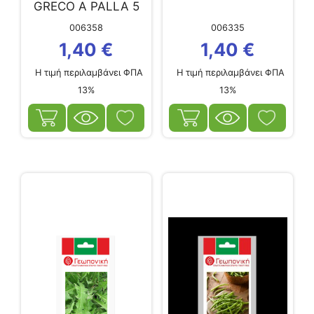
GRECO A PALLA 5
ΦΑΚ 5 ΓΡ
006358
006335
1,40
€
1,40
€
Η τιμή περιλαμβάνει ΦΠΑ
Η τιμή περιλαμβάνει ΦΠΑ
13%
13%