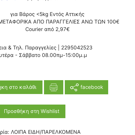
για Βάρος <5kg Εντός Αττικής
ΜΕΤΑΦΟΡΙΚΑ ΑΠΟ ΠΑΡΑΓΓΕΛΙΕΣ ΑΝΩ ΤΩΝ 100€
Courier από 2,97€
εια & Τηλ. Παραγγελίες |
2295042523
υτέρα - Σάββατο 08.00πμ-15:00μ.μ
facebook
κη στο καλάθι
Προσθήκη στη Wishlist
ρία:
ΛΟΙΠΑ ΕΙΔΗ/ΠΑΡΕΛΚΟΜΕΝΑ