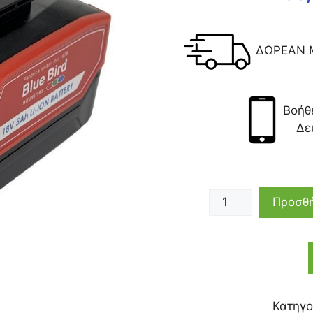
ΔΩΡΕΑΝ 
Βοήθ
Δε
Προσθή
Κατηγο