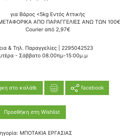
για Βάρος <5kg Εντός Αττικής
ΜΕΤΑΦΟΡΙΚΑ ΑΠΟ ΠΑΡΑΓΓΕΛΙΕΣ ΑΝΩ ΤΩΝ 100€
Courier από 2,97€
εια & Τηλ. Παραγγελίες |
2295042523
υτέρα - Σάββατο 08.00πμ-15:00μ.μ
facebook
κη στο καλάθι
Προσθήκη στη Wishlist
ηγορία:
ΜΠΟΤΑΚΙΑ ΕΡΓΑΣΙΑΣ