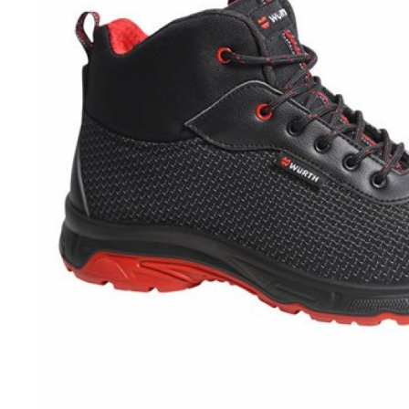
No
45
ποσότητα