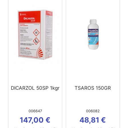
DICARZOL 50SP 1kgr
TSAROS 150GR
006647
006082
147,00
€
48,81
€