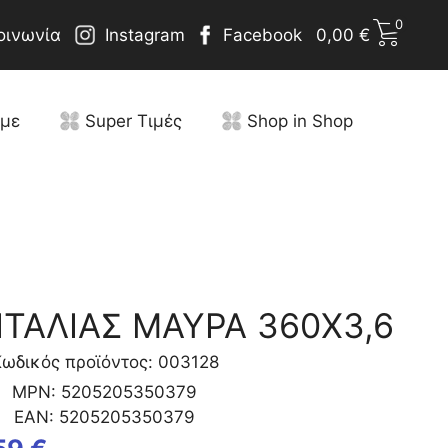
0
οινωνία
Instagram
Facebook
0,00
€
υμε
Super Τιμές
Shop in Shop
ΙΤΑΛΙΑΣ ΜΑΥΡΑ 360Χ3,6
ωδικός προϊόντος: 003128
MPN:
5205205350379
EAN:
5205205350379