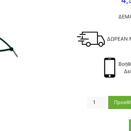
4,
ΔΕΜΑ
ΔΩΡΕΑΝ 
Βοήθ
Δε
Προσθή