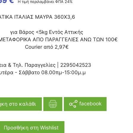
59
€
Η τιμή περιλαμβάνει ΦΠΑ 24%
ΤΙΚΑ ΙΤΑΛΙΑΣ ΜΑΥΡΑ 360Χ3,6
για Βάρος <5kg Εντός Αττικής
ΜΕΤΑΦΟΡΙΚΑ ΑΠΟ ΠΑΡΑΓΓΕΛΙΕΣ ΑΝΩ ΤΩΝ 100€
Courier από 2,97€
εια & Τηλ. Παραγγελίες |
2295042523
υτέρα - Σάββατο 08.00πμ-15:00μ.μ
facebook
κη στο καλάθι
Προσθήκη στη Wishlist