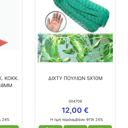
Κ. ΚΟΚΚ.
ΔΙΧΤΥ ΠΟΥΛΙΩΝ 5Χ10Μ
68ΜΜ
004709
12,00
€
Α 24%
Η τιμή περιλαμβάνει ΦΠΑ 24%