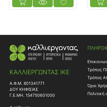
ΠΛΗΡΟΦ
Επικοινω
Τρόπος Π
ΚΑΛΛΙΕΡΓΩΝΤΑΣ ΙΚΕ
Τρόπος A
Α.Φ.Μ. 801341771
Όροι Χρή
ΔΟY ΚΗΦΙΣΙΑΣ
Πολιτική
Γ.Ε.ΜΗ. 154750601000