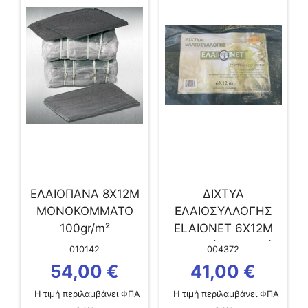
ΕΛΑΙΟΠΑΝΑ 8Χ12Μ
ΔΙΧΤΥΑ
ΜΟΝΟΚΟΜΜΑΤΟ
ΕΛΑΙΟΣΥΛΛΟΓΗΣ
100gr/m²
ELAIONET 6Χ12Μ
LIGHT (80GR/TM)
010142
004372
54,00
€
41,00
€
Η τιμή περιλαμβάνει ΦΠΑ
Η τιμή περιλαμβάνει ΦΠΑ