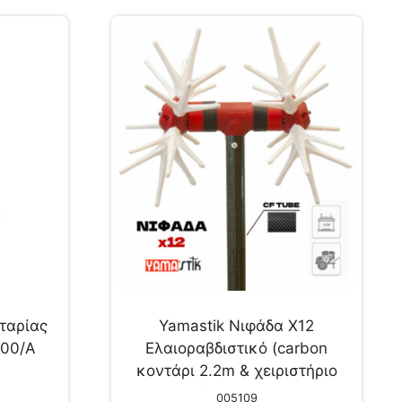
ταρίας
Yamastik Νιφάδα X12
300/A
Ελαιοραβδιστικό (carbon
κοντάρι 2.2m & χειριστήριο
γεννήτριας 12-18V)
005109