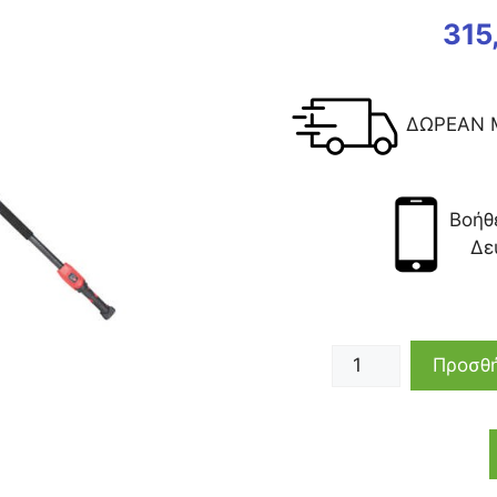
315
ΔΩΡΕΑΝ 
Βοήθ
Δε
Προσθή