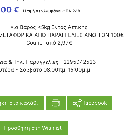
,00
€
Η τιμή περιλαμβάνει ΦΠΑ 24%
για Βάρος <5kg Εντός Αττικής
ΜΕΤΑΦΟΡΙΚΑ ΑΠΟ ΠΑΡΑΓΓΕΛΙΕΣ ΑΝΩ ΤΩΝ 100€
Courier από 2,97€
εια & Τηλ. Παραγγελίες |
2295042523
υτέρα - Σάββατο 08.00πμ-15:00μ.μ
facebook
κη στο καλάθι
Προσθήκη στη Wishlist