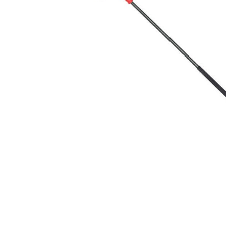
BIRD
ΤΗΛΕΣΚΟΠΙΚΟ
(Χωρίς
Μπαταρία
&
Φορτιστή)
ποσότητα