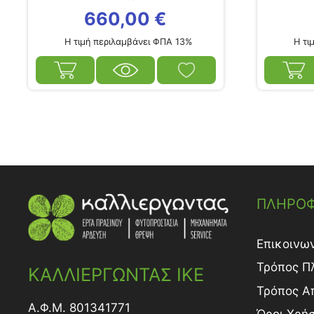
660,00
€
Η τιμή περιλαμβάνει ΦΠΑ 13%
Η τιμ
ΠΛΗΡΟΦ
Επικοινω
Τρόπος Π
ΚΑΛΛΙΕΡΓΩΝΤΑΣ ΙΚΕ
Τρόπος A
Α.Φ.Μ. 801341771