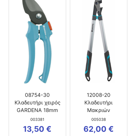
08754-30
12008-20
Κλαδευτήρι χειρός
Κλαδευτήρι
GARDENA 18mm
Μακριών
Χειρολαβών
003381
005038
Gardena EnergyCut
13,50
€
62,00
€
750 A