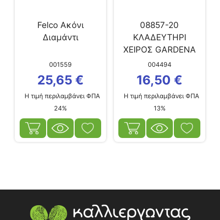
Felco Ακόνι
08857-20
Διαμάντι
ΚΛΑΔΕΥΤΗΡΙ
ΧΕΙΡΟΣ GARDENA
B/S-M
001559
004494
25,65
€
16,50
€
Η τιμή περιλαμβάνει ΦΠΑ
Η τιμή περιλαμβάνει ΦΠΑ
24%
13%