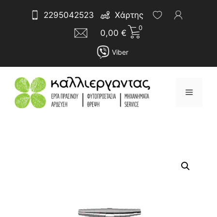
Μετάβαση
Αναζήτηση
2295042523
Χάρτης
σε
για:
0
περιεχόμενο
0,00
€
Viber
Μενού