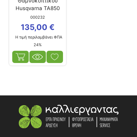
Θαμνοκοπτικού
Husqvarna TA850
για 325LDX
000232
135,00
€
Η τιμή περιλαμβάνει ΦΠΑ
24%